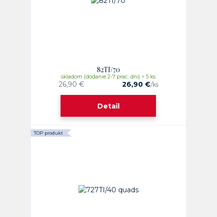
82TI/70
skladom (dodanie 2-7 prac. dni) > 5 ks
26,90 €
26,90 €
/
ks
Detail
TOP produkt