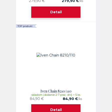
279,90 €
279,90 €
/
ks
Detail
TOP produkt
Iven Chain 8210/110
skladom (dodanie 2-7 prac. dni) > 5 ks
84,90 €
84,90 €
/
ks
Detail