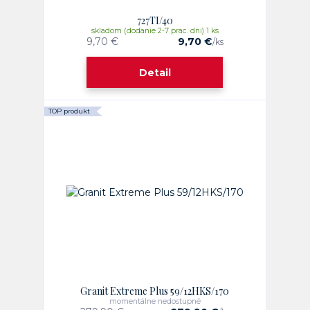
727TI/40
skladom (dodanie 2-7 prac. dni) 1 ks
9,70 €
9,70 €
/
ks
Detail
TOP produkt
Granit Extreme Plus 59/12HKS/170
momentálne nedostupné