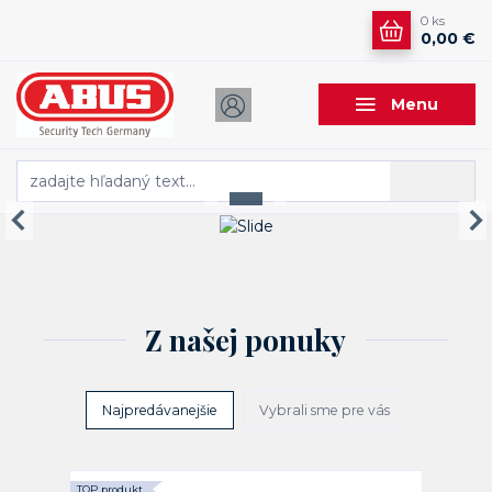
0
ks
0,00 €
Menu
Hľadať
Z našej ponuky
Najpredávanejšie
Vybrali sme pre vás
TOP produkt