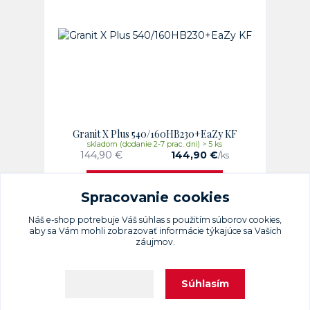
Granit X Plus 540/160HB230+EaZy KF
skladom (dodanie 2-7 prac. dni) > 5 ks
144,90 €
144,90 €
/
ks
Detail
Spracovanie cookies
Náš e-shop potrebuje Váš
súhlas
s použitím súborov cookies,
aby sa Vám mohli zobrazovať informácie týkajúce sa Vašich
záujmov.
Súhlasím
Nastavenia
Upravit sběr cookies.