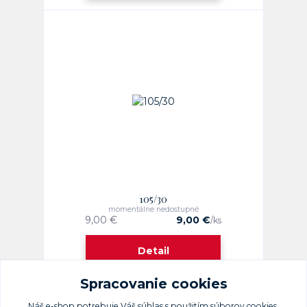
105/30
momentálne nedostupné
9,00 €
9,00 €
/
ks
Detail
Spracovanie cookies
Náš e-shop potrebuje Váš
súhlas
s použitím súborov cookies,
strana
z 1