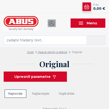
0
ks
0,00 €
Menu
Hľadať
Úvod
Visacie zámky a petlice
Original
Original
Upresniť parametre
Najnovšie
Najlacnejšie
Najdrahšie
Zobrazujem 1-2 z 2