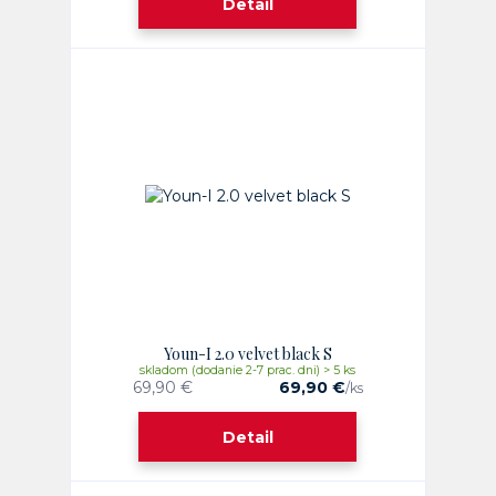
Detail
Youn-I 2.0 velvet black S
skladom (dodanie 2-7 prac. dni) > 5 ks
69,90 €
69,90 €
/
ks
Detail