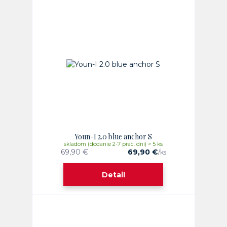
Youn-I 2.0 blue anchor S
skladom (dodanie 2-7 prac. dni) > 5 ks
69,90 €
69,90 €
/
ks
Detail