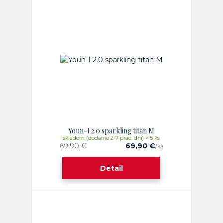
Youn-I 2.0 sparkling titan M
skladom (dodanie 2-7 prac. dni) > 5 ks
69,90 €
69,90 €
/
ks
Detail