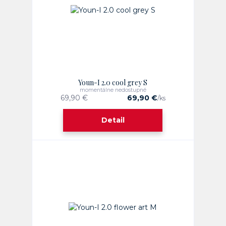
Youn-I 2.0 cool grey S
momentálne nedostupné
69,90 €
69,90 €
/
ks
Detail