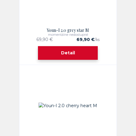
Youn-I 2.0 grey star M
momentálne nedostupné
69,90 €
69,90 €
/
ks
Detail