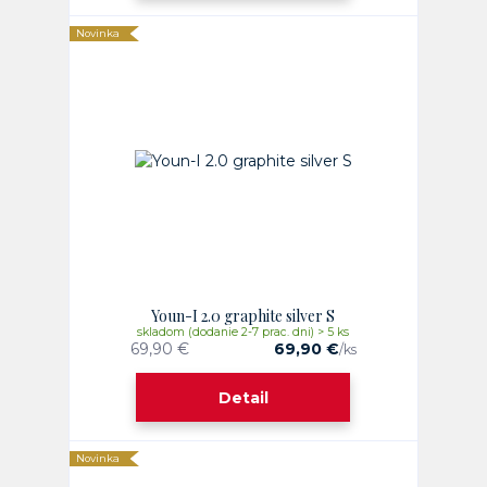
Novinka
Youn-I 2.0 graphite silver S
skladom (dodanie 2-7 prac. dni) > 5 ks
69,90 €
69,90 €
/
ks
Detail
Novinka