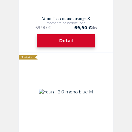
Youn-I 2.0 mono orange S
momentálne nedostupné
69,90 €
69,90 €
/
ks
Detail
Novinka