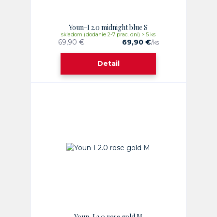
Youn-I 2.0 midnight blue S
skladom (dodanie 2-7 prac. dni) > 5 ks
69,90 €
69,90 €
/
ks
Detail
Youn-I 2.0 rose gold M