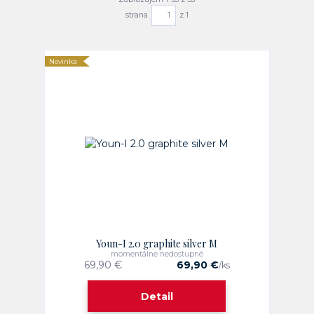
strana
z 1
Novinka
Youn-I 2.0 graphite silver M
momentálne nedostupné
69,90 €
69,90 €
/
ks
Detail