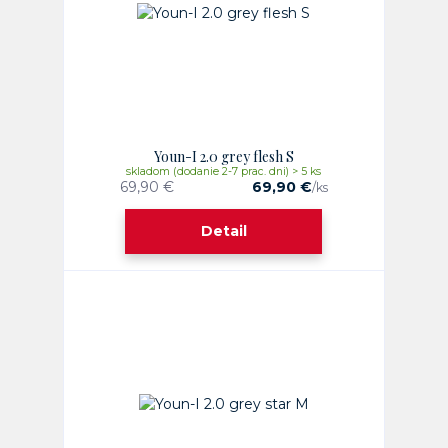
Youn-I 2.0 grey flesh S
skladom (dodanie 2-7 prac. dni) > 5 ks
69,90 €
69,90 €
/
ks
Detail