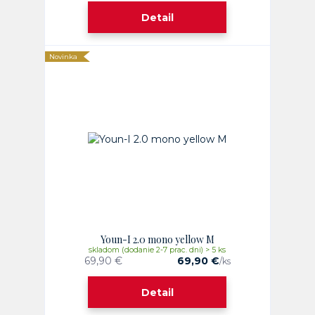
Detail
Novinka
Youn-I 2.0 mono yellow M
skladom (dodanie 2-7 prac. dni) > 5 ks
69,90 €
69,90 €
/
ks
Detail