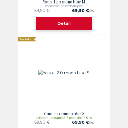
Youn-I 2.0 mono blue M
momentálne nedostupné
69,90 €
69,90 €
/
ks
Detail
Novinka
Youn-I 2.0 mono blue S
skladom (dodanie 2-7 prac. dni) > 5 ks
69,90 €
69,90 €
/
ks