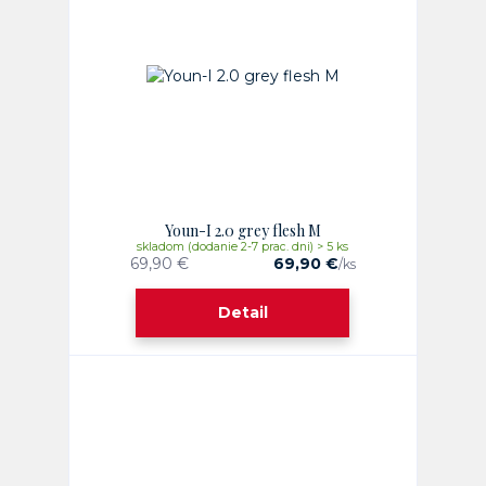
Youn-I 2.0 grey flesh M
skladom (dodanie 2-7 prac. dni) > 5 ks
69,90 €
69,90 €
/
ks
Detail