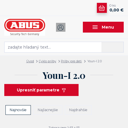
0
ks
0,00 €
Menu
Hľadať
Úvod
Cyklo prilby
Prilby pre deti
Youn-I 2.0
Youn-I 2.0
Upresniť parametre
Najnovšie
Najlacnejšie
Najdrahšie
Zobrazujem 1-53 z 53