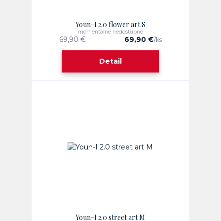
Youn-I 2.0 flower art S
momentálne nedostupné
69,90 €
69,90 €
/
ks
Detail
Youn-I 2.0 street art M