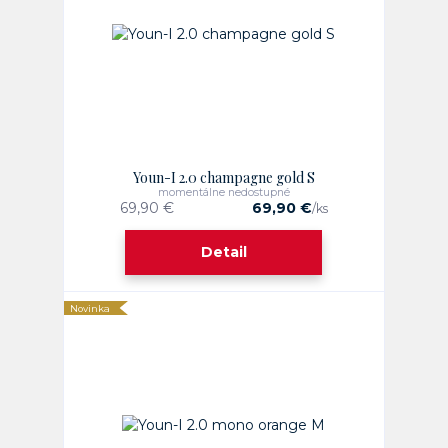
Youn-I 2.0 champagne gold S
momentálne nedostupné
69,90 €
69,90 €
/
ks
Detail
Novinka