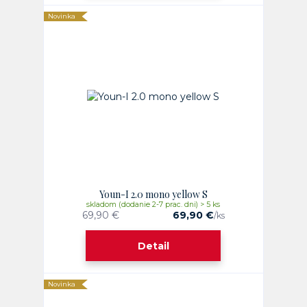
Novinka
Youn-I 2.0 mono yellow S
skladom (dodanie 2-7 prac. dni) > 5 ks
69,90 €
69,90 €
/
ks
Detail
Novinka