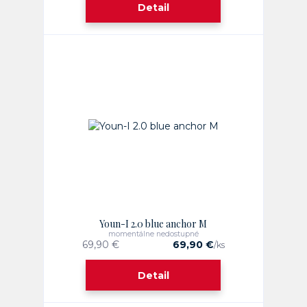
Detail
Youn-I 2.0 blue anchor M
momentálne nedostupné
69,90 €
69,90 €
/
ks
Detail