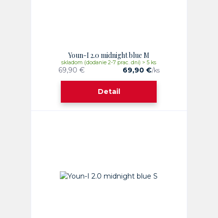
Youn-I 2.0 midnight blue M
skladom (dodanie 2-7 prac. dni) > 5 ks
69,90 €
69,90 €
/
ks
Detail