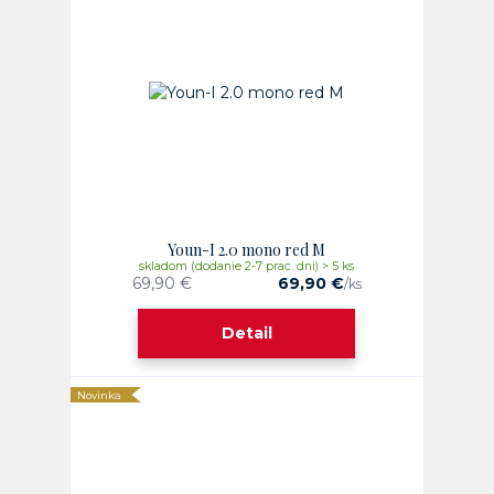
Youn-I 2.0 mono red M
skladom (dodanie 2-7 prac. dni) > 5 ks
69,90 €
69,90 €
/
ks
Detail
Novinka