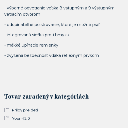
- výborné odvetranie vďaka 8 vstupným a 9 výstupným
vetracím otvorom
- odopínateľné polstrovanie, ktoré je možné prať
- integrovaná sieťka proti hmyzu
- mäkké upínacie remienky
- zvýšená bezpečnosť vďaka reflexným prvkom
Tovar zaradený v kategóriách
Prilby pre deti
Youn-I 2.0