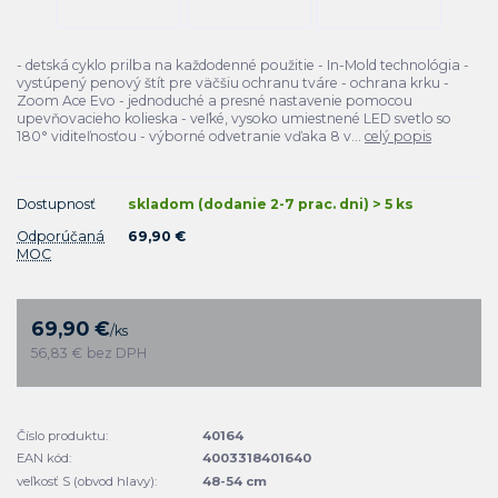
- detská cyklo prilba na každodenné použitie - In-Mold technológia -
vystúpený penový štít pre väčšiu ochranu tváre - ochrana krku -
Zoom Ace Evo - jednoduché a presné nastavenie pomocou
upevňovacieho kolieska - veľké, vysoko umiestnené LED svetlo so
180° viditeľnosťou - výborné odvetranie vďaka 8 v...
celý popis
Dostupnosť
skladom (dodanie 2-7 prac. dni) > 5 ks
Odporúčaná
69,90 €
MOC
69,90 €
/
ks
56,83 €
bez DPH
Číslo produktu:
40164
EAN kód:
4003318401640
veľkosť S (obvod hlavy):
48-54 cm