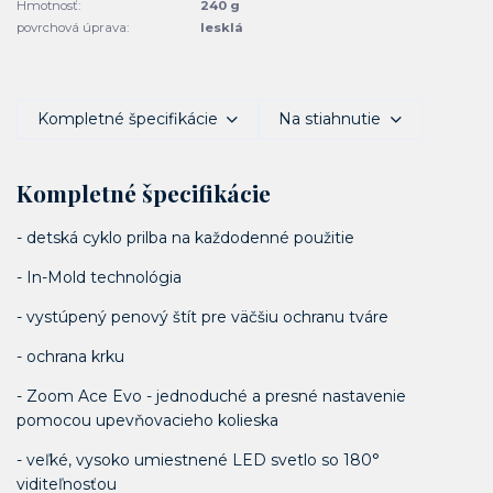
Hmotnosť:
240 g
povrchová úprava:
lesklá
Kompletné špecifikácie
Na stiahnutie
Kompletné špecifikácie
- detská cyklo prilba na každodenné použitie
- In-Mold technológia
- vystúpený penový štít pre väčšiu ochranu tváre
- ochrana krku
- Zoom Ace Evo - jednoduché a presné nastavenie
pomocou upevňovacieho kolieska
- veľké, vysoko umiestnené LED svetlo so 180°
viditeľnosťou