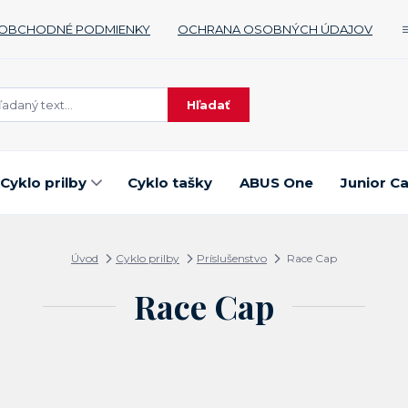
OBCHODNÉ PODMIENKY
OCHRANA OSOBNÝCH ÚDAJOV
Hľadať
Cyklo prilby
Cyklo tašky
ABUS One
Junior C
Úvod
Cyklo prilby
Príslušenstvo
Race Cap
Race Cap