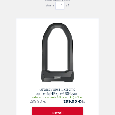
strana
z 1
Granit Super Extreme
2500/165HB230+USH2500
skladom (dodanie 2-7 prac. dni) > 5 ks
299,90 €
299,90 €
/
ks
Detail