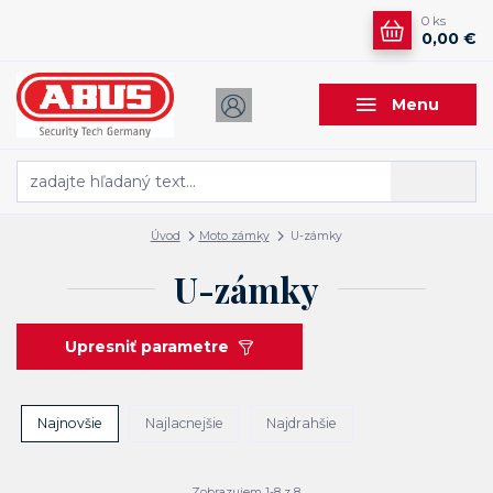
0
ks
0,00 €
Menu
Hľadať
Úvod
Moto zámky
U-zámky
U-zámky
Upresniť parametre
Najnovšie
Najlacnejšie
Najdrahšie
Zobrazujem 1-8 z 8