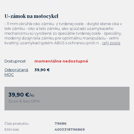
U-zámok na motocykel
- 11 mm okrúhle oko zámku z tvrdenej ocele - dvojité istenie oka v
tele zámku - oko a telo zámku, ako aj súčasti uzamykacieho
mechanizmu sú vyrobené zo špeciálne tvrdenej ocele - špeciálny,
moderný dizajn tela zámku pre optimálnu manipuláciu - veľmi
kvalitný uzamykací systém ABUS s ochranou proti n...
celý popis
Dostupnosť
momentálne nedostupné
Odporúčaná
39,90 €
MOC
39,90 €
/
ks
32,44 €
bez DPH
Číslo produktu:
79686
EAN kód:
4003318796869