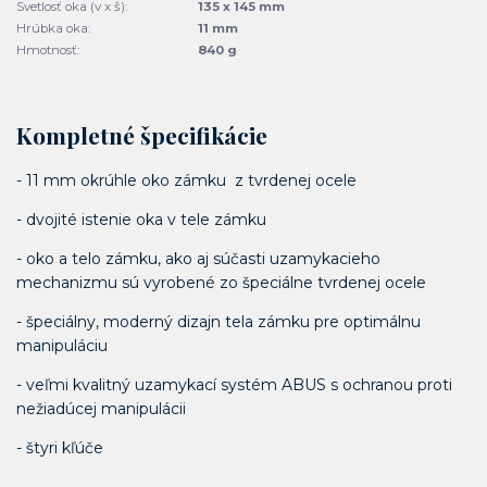
Svetlosť oka (v x š):
135 x 145 mm
Hrúbka oka:
11 mm
Hmotnosť:
840 g
Kompletné špecifikácie
- 11 mm okrúhle oko zámku z tvrdenej ocele
- dvojité istenie oka v tele zámku
- oko a telo zámku, ako aj súčasti uzamykacieho
mechanizmu sú vyrobené zo špeciálne tvrdenej ocele
- špeciálny, moderný dizajn tela zámku pre optimálnu
manipuláciu
- veľmi kvalitný uzamykací systém ABUS s ochranou proti
nežiadúcej manipulácii
- štyri kľúče