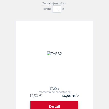
Zobrazujem 1-4 z 4
strana
z 1
TAS82
momentálne nedostupné
14,50 €
14,50 €
/
ks
Detail