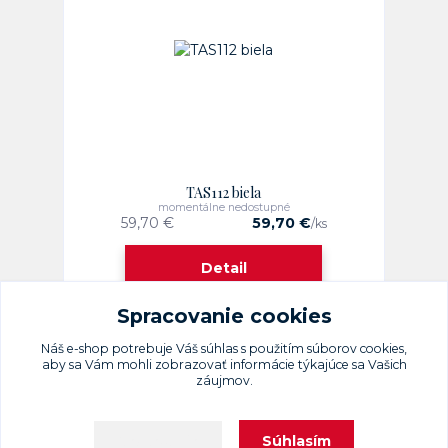
TAS112 biela
momentálne nedostupné
59,70 €
59,70 €
/
ks
Detail
Spracovanie cookies
Náš e-shop potrebuje Váš
súhlas
s použitím súborov cookies,
strana
z 1
aby sa Vám mohli zobrazovať informácie týkajúce sa Vašich
záujmov.
Súhlasím
Nastavenia
Upravit sběr cookies.