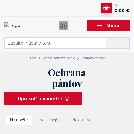
0
ks
0,00 €
Menu
Hľadať
Úvod
Dverné zabezpečenie
Ochrana pántov
Ochrana
pántov
Upresniť parametre
Najnovšie
Najlacnejšie
Najdrahšie