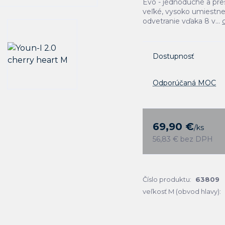
Evo - jednoduché a pr
veľké, vysoko umiestne
odvetranie vďaka 8 v...
Dostupnosť
Odporúčaná MOC
69,90 €
/
ks
56,83 €
bez DPH
Číslo produktu:
63809
veľkosť M (obvod hlavy):