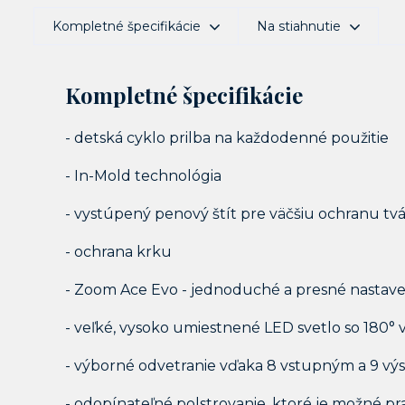
Kompletné špecifikácie
Na stiahnutie
Kompletné špecifikácie
- detská cyklo prilba na každodenné použitie
- In-Mold technológia
- vystúpený penový štít pre väčšiu ochranu tv
- ochrana krku
- Zoom Ace Evo - jednoduché a presné nastav
- veľké, vysoko umiestnené LED svetlo so 180° 
- výborné odvetranie vďaka 8 vstupným a 9 v
- odopínateľné polstrovanie, ktoré je možné pr