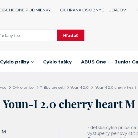
OBCHODNÉ PODMIENKY
OCHRANA OSOBNÝCH ÚDAJOV
Hľadať
Cyklo prilby
Cyklo tašky
ABUS One
Junior C
vod
Cyklo prilby
Prilby pre deti
Youn-I 2.0
Youn-I 2.0 cherry heart
Youn-I 2.0 cherry heart M
- detská cyklo prilba n
vystúpený penový štít 