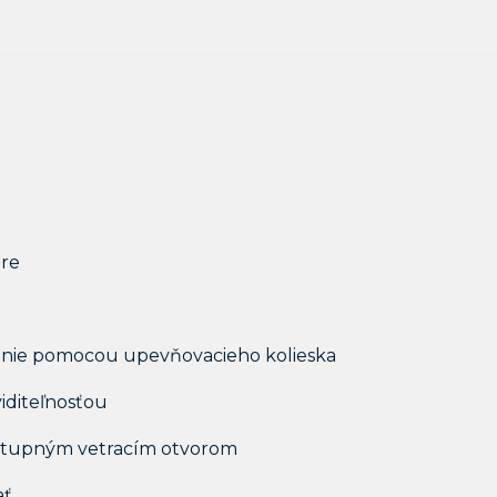
áre
enie pomocou upevňovacieho kolieska
viditeľnosťou
ýstupným vetracím otvorom
ať