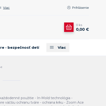
Viac
Prihlásenie
0
ks
0,00 €
are - bezpečnosť detí
Viac
 M
a každodenné použitie - In-Mold technológia -
pre väčšiu ochranu tváre - ochrana krku - Zoom Ace