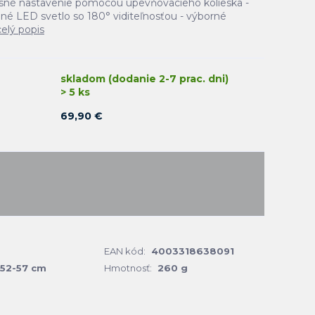
esné nastavenie pomocou upevňovacieho kolieska -
né LED svetlo so 180° viditeľnosťou - výborné
celý popis
skladom (dodanie 2-7 prac. dni)
> 5 ks
69,90 €
EAN kód:
4003318638091
52-57 cm
Hmotnosť:
260 g