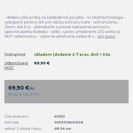
- detská cyklo prilba na každodenné použitie - In-Mold technológia -
vystúpený penový štít pre väčšiu ochranu tváre - ochrana krku -
Zoom Ace Evo - jednoduché a presné nastavenie pomocou
upevňovacieho kolieska - veľké, vysoko umiestnené LED svetlo so
180° viditeľnosťou - výborné odvetranie vďaka 8 v...
celý popis
Dostupnosť
skladom (dodanie 2-7 prac. dni) > 5 ks
Odporúčaná
69,90 €
MOC
69,90 €
/
ks
56,83 €
bez DPH
Číslo produktu:
40162
EAN kód:
4003318401626
veľkosť S (obvod hlavy):
48-54 cm