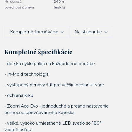
Hmotnosť:
240 g
povrchová úprava:
lesklá
Kompletné špecifikácie
Na stiahnutie
Kompletné špecifikácie
- detská cyklo prilba na každodenné použitie
- In-Mold technológia
- vystúpený penový štít pre väčšiu ochranu tváre
- ochrana krku
- Zoom Ace Evo - jednoduché a presné nastavenie
pomocou upevňovacieho kolieska
- veľké, vysoko umiestnené LED svetlo so 180°
viditeľnosťou