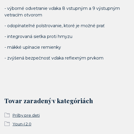
- výborné odvetranie vďaka 8 vstupným a 9 výstupným
vetracím otvorom
- odopínateľné polstrovanie, ktoré je možné prať
- integrovaná sieťka proti hmyzu
- mäkké upínacie remienky
- zvýšená bezpečnosť vďaka reflexným prvkom
Tovar zaradený v kategóriách
Prilby pre deti
Youn-I 2.0