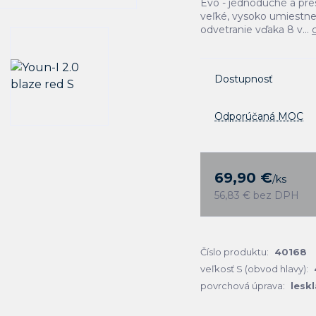
Evo - jednoduché a pr
veľké, vysoko umiestne
odvetranie vďaka 8 v...
Dostupnosť
Odporúčaná MOC
69,90 €
/
ks
56,83 €
bez DPH
Číslo produktu:
40168
veľkosť S (obvod hlavy):
povrchová úprava:
leskl