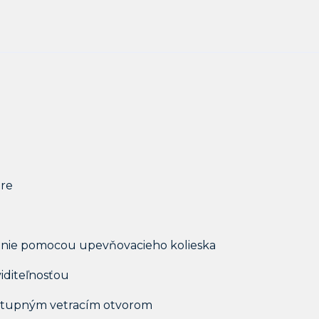
áre
enie pomocou upevňovacieho kolieska
viditeľnosťou
ýstupným vetracím otvorom