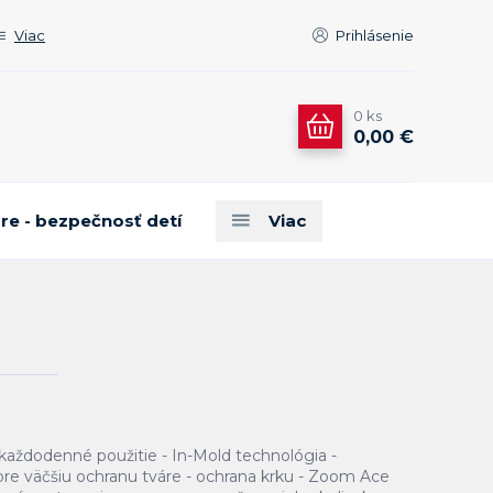
Viac
Prihlásenie
0
ks
0,00 €
are - bezpečnosť detí
Viac
a každodenné použitie - In-Mold technológia -
pre väčšiu ochranu tváre - ochrana krku - Zoom Ace