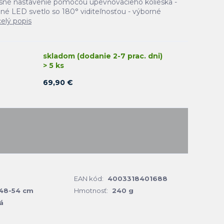
esné nastavenie pomocou upevňovacieho kolieska -
né LED svetlo so 180° viditeľnosťou - výborné
celý popis
skladom (dodanie 2-7 prac. dni)
> 5 ks
69,90 €
EAN kód:
4003318401688
48-54 cm
Hmotnosť:
240 g
á