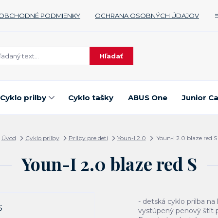
OBCHODNÉ PODMIENKY
OCHRANA OSOBNÝCH ÚDAJOV
Hľadať
Cyklo prilby
Cyklo tašky
ABUS One
Junior C
Úvod
Cyklo prilby
Prilby pre deti
Youn-I 2.0
Youn-I 2.0 blaze red S
Youn-I 2.0 blaze red S
- detská cyklo prilba n
vystúpený penový štít 