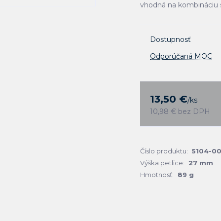
vhodná na kombináciu
Dostupnosť
Odporúčaná MOC
13,50 €
/
ks
10,98 €
bez DPH
Číslo produktu:
5104-0
Výška petlice:
27 mm
Hmotnosť:
89 g