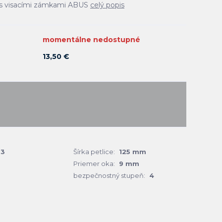
 s visacími zámkami ABUS
celý popis
momentálne nedostupné
13,50 €
03
Šírka petlice:
125 mm
Priemer oka:
9 mm
bezpečnostný stupeň:
4