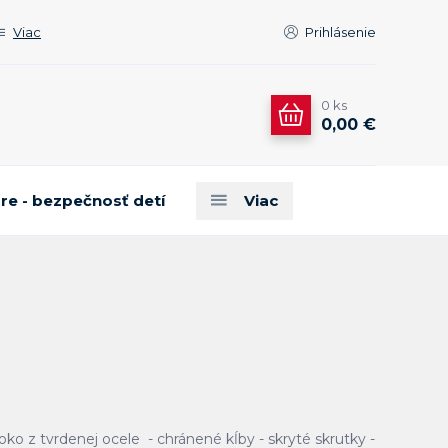
Viac
Prihlásenie
0
ks
0,00 €
are - bezpečnosť detí
Viac
- oko z tvrdenej ocele - chránené kĺby - skryté skrutky -