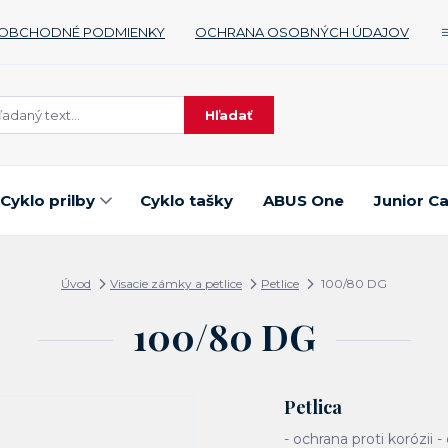
OBCHODNÉ PODMIENKY
OCHRANA OSOBNÝCH ÚDAJOV
Hľadať
Cyklo prilby
Cyklo tašky
ABUS One
Junior C
Úvod
Visacie zámky a petlice
Petlice
100/80 DG
100/80 DG
Petlica
- ochrana proti korózii 