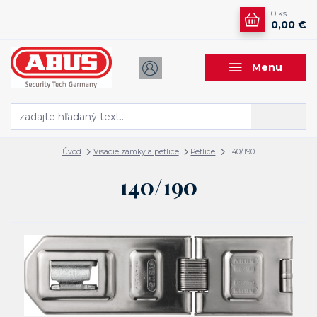
0
ks
0,00 €
Menu
Hľadať
Úvod
Visacie zámky a petlice
Petlice
140/190
140/190