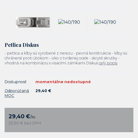
Petlica Diskus
- petlica a kĺby sú vyrobené z nerezu - pevná konštrukcia - kĺby sú
chránené proti útokom - oko z tvrdenej ocele - skryté skrutky -
vhodná na kombináciu s visacími zámkami Diskus
celý popis
Dostupnosť
momentálne nedostupné
Odporúčaná
29,40 €
MOC
29,40 €
/
ks
23,90 €
bez DPH