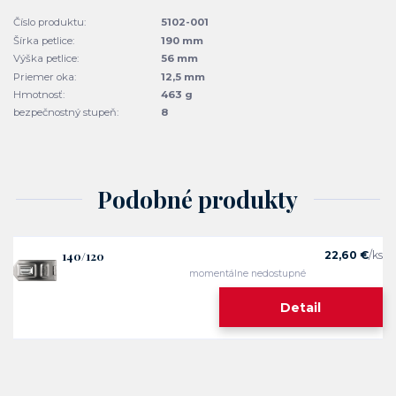
Číslo produktu:
5102-001
Šírka petlice:
190 mm
Výška petlice:
56 mm
Priemer oka:
12,5 mm
Hmotnosť:
463 g
bezpečnostný stupeň:
8
Podobné produkty
140/120
22,60 €
/
ks
momentálne nedostupné
Detail