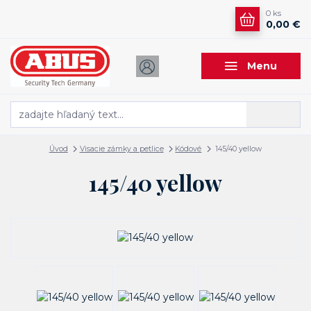
0
ks
0,00 €
Menu
Hľadať
Úvod
Visacie zámky a petlice
Kódové
145/40 yellow
145/40 yellow