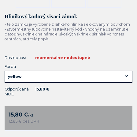
Hliníkový kódový visací zámok
- telo zámku je vyrobené z ľahkého hliníka s eloxovaným povrchom
- štvormiestny ľubovoľne nastaviteľný kód - vhodný na uzamknutie
batožiny, skriniek na náradie, škoských skriniek, skriniek vo fitness
centrách, atď
celý popis
Dostupnosť
momentálne nedostupné
Farba
Odporúčaná
15,80 €
MOC
15,80 €
/
ks
12,85 €
bez DPH