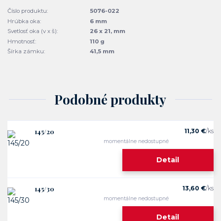
Číslo produktu:
5076-022
Hrúbka oka:
6 mm
Svetlosť oka (v x š):
26 x 21, mm
Hmotnosť:
110 g
Šírka zámku:
41,5 mm
Podobné produkty
145/20
11,30 €
/
ks
momentálne nedostupné
Detail
145/30
13,60 €
/
ks
momentálne nedostupné
Detail