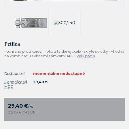
Petlica
- ochrana proti korózii - oko z tvrdenej ocele - skryté skrutky - vhodná
na kombináciu s visacími zámkami ABUS
celý popis
Dostupnosť
momentálne nedostupné
Odporúčaná
29,40 €
MOC
29,40 €
/
ks
23,90 €
bez DPH