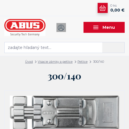
0
ks
0,00 €
Menu
Hľadať
Úvod
Visacie zámky a petlice
Petlice
300/140
300/140