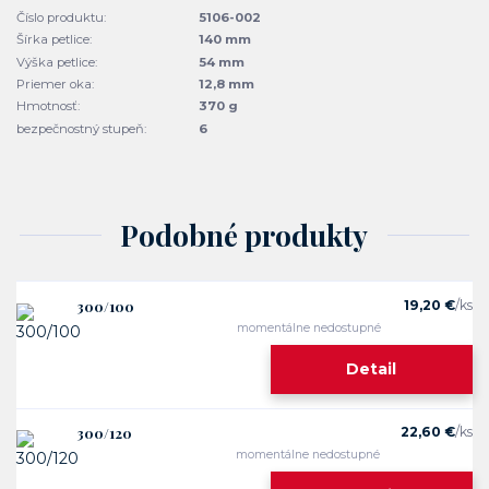
Číslo produktu:
5106-002
Šírka petlice:
140 mm
Výška petlice:
54 mm
Priemer oka:
12,8 mm
Hmotnosť:
370 g
bezpečnostný stupeň:
6
Podobné produkty
300/100
19,20 €
/
ks
momentálne nedostupné
Detail
300/120
22,60 €
/
ks
momentálne nedostupné