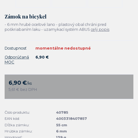
Zámok na bicykel
- 6 mm hrubé oceľové lano - plastový obal chráni pred
poškriabaním laku - uzamykací systém ABUS
celý popis
Dostupnosť
momentálne nedostupné
Odporúčaná
6,90 €
MOC
6,90 €
/
ks
5,61 €
bez DPH
Číslo produktu:
40785
EAN kód:
4003318407857
Dĺžka zámku:
55 cm
Hrúbka zámku:
6 mm
Hmotnosť:
139 g