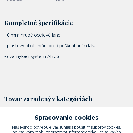
Kompletné špecifikácie
- 6 mm hrubé oceľové lano
- plastový obal chráni pred poškriabaním laku
- uzamykací systém ABUS
Tovar zaradený v kategóriách
Cyklo zámky
Spracovanie cookies
Lankové zámky
Náš e-shop potrebuje Váš
súhlas
s použitím súborov cookies,
aby sa Vám mohli zobrazovať informácie týkajúce sa Vašich