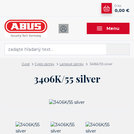
0
ks
0,00 €
Menu
Hľadať
Úvod
Cyklo zámky
Lankové zámky
3406K/55 silver
3406K/55 silver