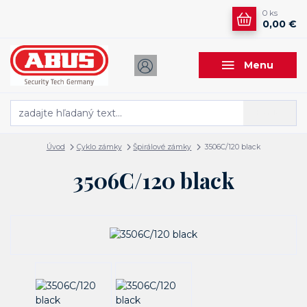
0
ks
0,00 €
Menu
Hľadať
Úvod
Cyklo zámky
Špirálové zámky
3506C/120 black
3506C/120 black