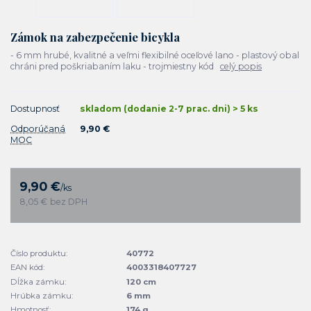
Zámok na zabezpečenie bicykla
- 6 mm hrubé, kvalitné a veľmi flexibilné oceľové lano - plastový obal
chráni pred poškriabaním laku - trojmiestny kód
celý popis
Dostupnosť
skladom (dodanie 2-7 prac. dni) > 5 ks
Odporúčaná
9,90 €
MOC
9,90 €
/
ks
8,05 €
bez DPH
Číslo produktu:
40772
EAN kód:
4003318407727
Dĺžka zámku:
120 cm
Hrúbka zámku:
6 mm
Hmotnosť:
174 g