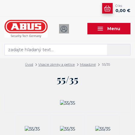
0
ks
0,00 €
Menu
Hľadať
Úvod
Visacie zámky a petlice
Mosadzné
55/35
55/35