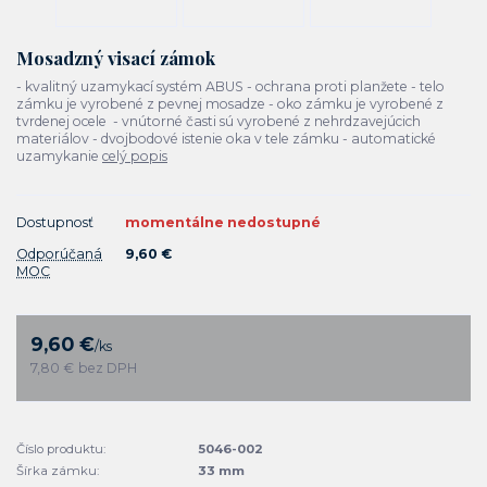
Mosadzný visací zámok
- kvalitný uzamykací systém ABUS - ochrana proti planžete - telo
zámku je vyrobené z pevnej mosadze - oko zámku je vyrobené z
tvrdenej ocele - vnútorné časti sú vyrobené z nehrdzavejúcich
materiálov - dvojbodové istenie oka v tele zámku - automatické
uzamykanie
celý popis
Dostupnosť
momentálne nedostupné
Odporúčaná
9,60 €
MOC
9,60 €
/
ks
7,80 €
bez DPH
Číslo produktu:
5046-002
Šírka zámku:
33 mm