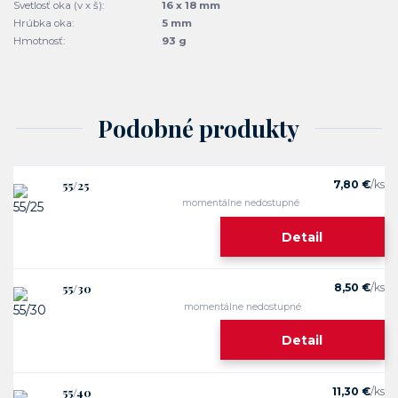
Svetlosť oka (v x š):
16 x 18 mm
Hrúbka oka:
5 mm
Hmotnosť:
93 g
Podobné produkty
55/25
7,80 €
/
ks
momentálne nedostupné
Detail
55/30
8,50 €
/
ks
momentálne nedostupné
Detail
55/40
11,30 €
/
ks