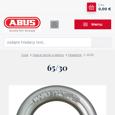
0
ks
0,00 €
Menu
Hľadať
Úvod
Visacie zámky a petlice
Mosadzné
65/30
65/30