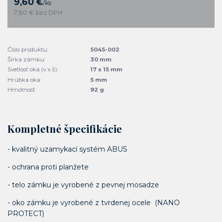
9,60 €
/
ks
7,80 €
bez DPH
Číslo produktu:
5045-002
Šírka zámku:
30 mm
Svetlosť oka (v x š):
17 x 15 mm
Hrúbka oka:
5 mm
Hmotnosť:
92 g
Kompletné špecifikácie
- kvalitný uzamykací systém ABUS
- ochrana proti planžete
- telo zámku je vyrobené z pevnej mosadze
- oko zámku je vyrobené z tvrdenej ocele (NANO
PROTECT)