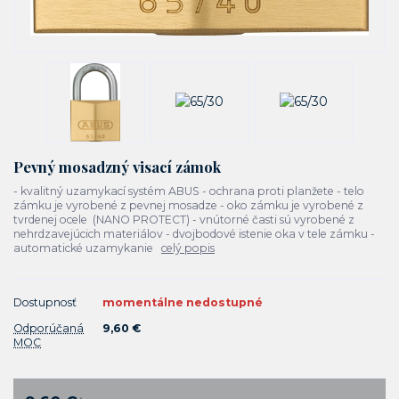
Pevný mosadzný visací zámok
- kvalitný uzamykací systém ABUS - ochrana proti planžete - telo
zámku je vyrobené z pevnej mosadze - oko zámku je vyrobené z
tvrdenej ocele (NANO PROTECT) - vnútorné časti sú vyrobené z
nehrdzavejúcich materiálov - dvojbodové istenie oka v tele zámku -
automatické uzamykanie
celý popis
Dostupnosť
momentálne nedostupné
Odporúčaná
9,60 €
MOC