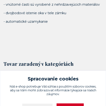
- vnútorné časti sú vyrobené z nehrdzavejúcich materiálov
- dvojbodové istenie oka v tele zámku
- automatické uzamykanie
Tovar zaradený v kategóriách
Visacie zámky a petlice
Spracovanie cookies
Mosadzné
Náš e-shop potrebuje Váš
súhlas
s použitím súborov cookies,
aby sa Vám mohli zobrazovať informácie týkajúce sa Vašich
záujmov.