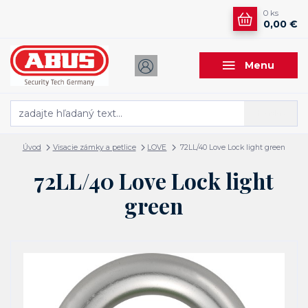
0
ks
0,00 €
Menu
Hľadať
Úvod
Visacie zámky a petlice
LOVE
72LL/40 Love Lock light green
72LL/40 Love Lock light
green