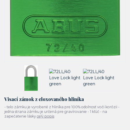
Visací zámok z eloxovaného hliníka
- telo zámku je vyrobené z hliníka pre 100% odolnosť voči korózii -
jedna strana zámku je určená pre gravírovanie - 1 kľúč - na
zapečatenie lásky
celý popis