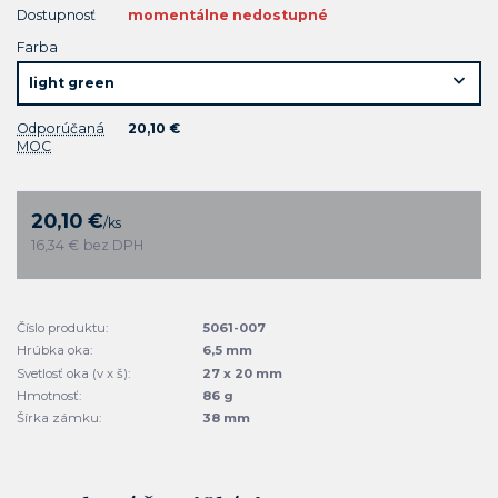
Dostupnosť
momentálne nedostupné
Farba
Odporúčaná
20,10 €
MOC
20,10 €
/
ks
16,34 €
bez DPH
Číslo produktu:
5061-007
Hrúbka oka:
6,5 mm
Svetlosť oka (v x š):
27 x 20 mm
Hmotnosť:
86 g
Šírka zámku:
38 mm