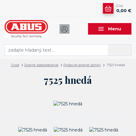
0
ks
0,00 €
Menu
Hľadať
Úvod
Dverné zabezpečenie
Prídavné dverné zámky
7525 hnedá
7525 hnedá