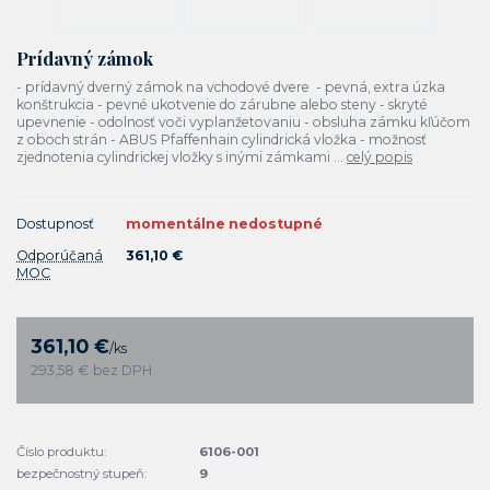
Prídavný zámok
- prídavný dverný zámok na vchodové dvere - pevná, extra úzka
konštrukcia - pevné ukotvenie do zárubne alebo steny - skryté
upevnenie - odolnosť voči vyplanžetovaniu - obsluha zámku kľúčom
z oboch strán - ABUS Pfaffenhain cylindrická vložka - možnosť
zjednotenia cylindrickej vložky s inými zámkami ...
celý popis
Dostupnosť
momentálne nedostupné
Odporúčaná
361,10 €
MOC
361,10 €
/
ks
293,58 €
bez DPH
Číslo produktu:
6106-001
bezpečnostný stupeň:
9