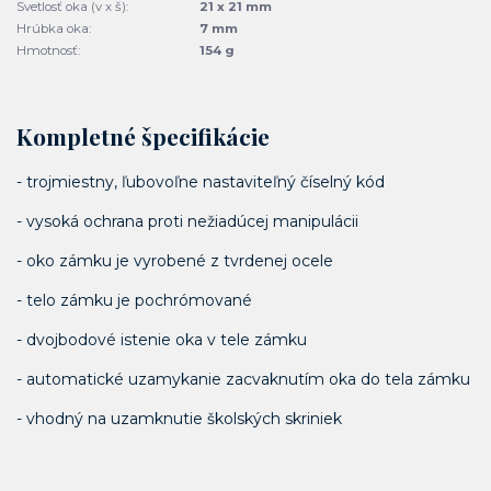
Svetlosť oka (v x š):
21 x 21 mm
Hrúbka oka:
7 mm
Hmotnosť:
154 g
Kompletné špecifikácie
- trojmiestny, ľubovoľne nastaviteľný číselný kód
- vysoká ochrana proti nežiadúcej manipulácii
- oko zámku je vyrobené z tvrdenej ocele
- telo zámku je pochrómované
- dvojbodové istenie oka v tele zámku
- automatické uzamykanie zacvaknutím oka do tela zámku
- vhodný na uzamknutie školských skriniek