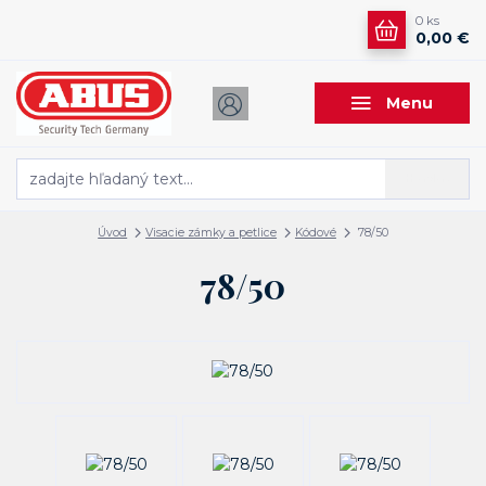
0
ks
0,00 €
Menu
Hľadať
Úvod
Visacie zámky a petlice
Kódové
78/50
78/50