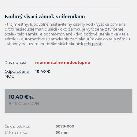
Kódový visací zámok s ciferníkom
- trojmiestny, ľubovoľne nastaviteľný číselný kód - vysoká ochrana
proti nežiadúcej manipulácii - oko zámku je vyrobené z tvrdenej
ocele - telo zámku je pochrómované - dvojbodové istenie oka v tele
zámku - automatické uzamykanie zacvaknutím oka do tela zámku
- vhodný na uzamknutie školských skriniek
celý popis
Dostupnosť
momentálne nedostupné
Odporúčaná
10,40 €
MOC
10,40 €
/
ks
8,46 €
bez DPH
Číslo produktu:
5073-000
Šírka zámku:
50 mm