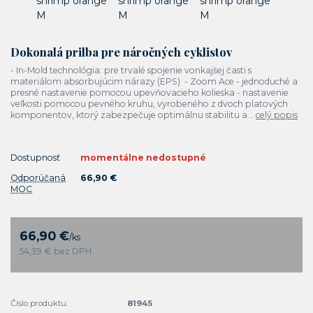
Dokonalá prilba pre náročných cyklistov
- In-Mold technológia: pre trvalé spojenie vonkajšej časti s
materiálom absorbujúcim nárazy (EPS) - Zoom Ace - jednoduché a
presné nastavenie pomocou upevňovacieho kolieska - nastavenie
veľkosti pomocou pevného kruhu, vyrobeného z dvoch platových
komponentov, ktorý zabezpečuje optimálnu stabilitu a...
celý popis
Dostupnosť
momentálne nedostupné
Odporúčaná
66,90 €
MOC
66,90 €
/
ks
54,39 €
bez DPH
Číslo produktu:
81945