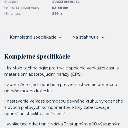
EAN kód:
4003318819452
veľkosť M (obvod hlavy):
52-58 cm
Hmotnosť:
295 g
Kompletné špecifikácie
Na stiahnutie
Kompletné špecifikácie
- In-Mold technológia: pre trvalé spojenie vonkajšej časti s
materiálom absorbujúcim nárazy (EPS)
- Zoom Ace - jednoduché a presné nastavenie pomocou
upevňovacieho kolieska
- nastavenie veľkosti pomocou pevného kruhu, vyrobeného
z dvoch platových komponentov, ktorý zabezpečuje
optimálnu stabilitu a priľnavosť
- vynikajúce odvetranie vďaka 3 vstupným a 10 výstupným