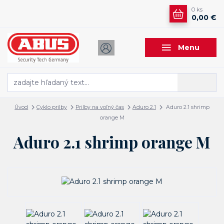
0
ks
0,00 €
Menu
Hľadať
Úvod
Cyklo prilby
Prilby na voľný čas
Aduro 2.1
Aduro 2.1 shrimp
orange M
Aduro 2.1 shrimp orange M