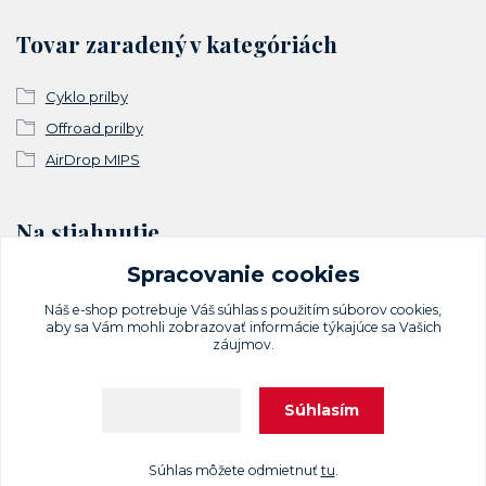
Tovar zaradený v kategóriách
Cyklo prilby
Offroad prilby
AirDrop MIPS
Na stiahnutie
Spracovanie cookies
Vyhlásenie o zhode
Náš e-shop potrebuje Váš
súhlas
s použitím súborov cookies,
aby sa Vám mohli zobrazovať informácie týkajúce sa Vašich
záujmov.
Súhlasím
Nastavenia
Upravit sběr cookies.
Súhlas môžete odmietnuť
tu
.
Vytvorené na
Eshop-rychlo.sk