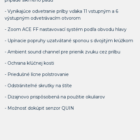
prípade šikmého pádu
- Vynikajúce odvetranie prilby vďaka 11 vstupným a 6
výstupným odvetrávacím otvorom
- Zoom ACE FF nastavovací systém podľa obvodu hlavy
- Upínacie popruhy uzatvátané sponou s dvojitým krúžkom
- Ambient sound channel pre prienik zvuku cez prilbu
- Ochrana kľúčnej kosti
- Priedušné lícne polstrovanie
- Odstrániteľné skrutky na štíte
- Dizajnovo prispôsobená na použitie okuliarov
- Možnosť dokúpiť senzor QUIN