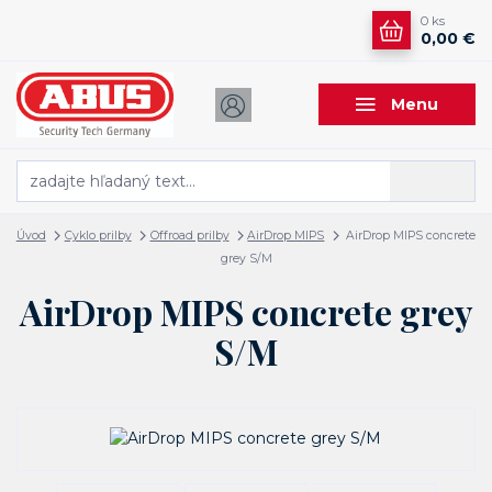
0
ks
0,00 €
Menu
Hľadať
Úvod
Cyklo prilby
Offroad prilby
AirDrop MIPS
AirDrop MIPS concrete
grey S/M
AirDrop MIPS concrete grey
S/M