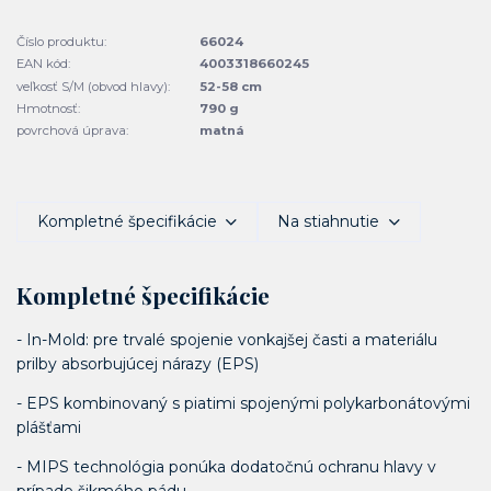
Číslo produktu:
66024
EAN kód:
4003318660245
veľkosť S/M (obvod hlavy):
52-58 cm
Hmotnosť:
790 g
povrchová úprava:
matná
Kompletné špecifikácie
Na stiahnutie
Kompletné špecifikácie
- In-Mold: pre trvalé spojenie vonkajšej časti a materiálu
prilby absorbujúcej nárazy (EPS)
- EPS kombinovaný s piatimi spojenými polykarbonátovými
plášťami
- MIPS technológia ponúka dodatočnú ochranu hlavy v