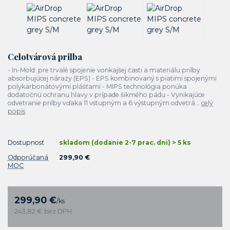
Celotvárová prilba
- In-Mold: pre trvalé spojenie vonkajšej časti a materiálu prilby
absorbujúcej nárazy (EPS) - EPS kombinovaný s piatimi spojenými
polykarbonátovými plášťami - MIPS technológia ponúka
dodatočnú ochranu hlavy v prípade šikmého pádu - Vynikajúce
odvetranie prilby vďaka 11 vstupným a 6 výstupným odvetrá...
celý
popis
Dostupnosť
skladom (dodanie 2-7 prac. dni) > 5 ks
Odporúčaná
299,90 €
MOC
299,90 €
/
ks
243,82 €
bez DPH