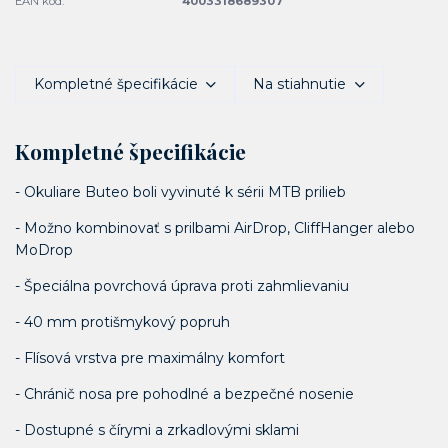
EAN kód:
4003318689307
Kompletné špecifikácie
Na stiahnutie
Kompletné špecifikácie
- Okuliare Buteo boli vyvinuté k sérii MTB prilieb
- Možno kombinovať s prilbami AirDrop, CliffHanger alebo
MoDrop
- Špeciálna povrchová úprava proti zahmlievaniu
- 40 mm protišmykový popruh
- Flísová vrstva pre maximálny komfort
- Chránič nosa pre pohodlné a bezpečné nosenie
- Dostupné s čírymi a zrkadlovými sklami