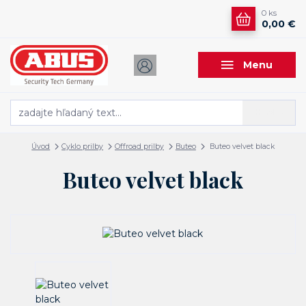
0
ks
0,00 €
Menu
Hľadať
Úvod
Cyklo prilby
Offroad prilby
Buteo
Buteo velvet black
Buteo velvet black