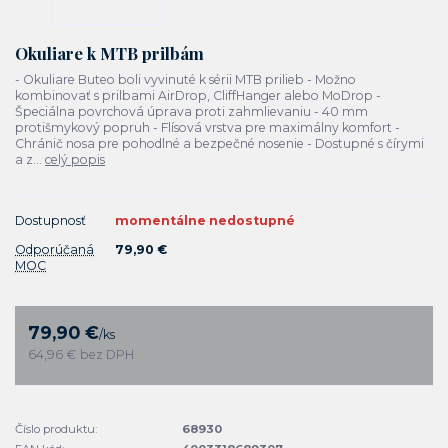
Okuliare k MTB prilbám
- Okuliare Buteo boli vyvinuté k sérii MTB prilieb - Možno
kombinovať s prilbami AirDrop, CliffHanger alebo MoDrop -
Špeciálna povrchová úprava proti zahmlievaniu - 40 mm
protišmykový popruh - Flísová vrstva pre maximálny komfort -
Chránič nosa pre pohodlné a bezpečné nosenie - Dostupné s čírymi
a z...
celý popis
Dostupnosť
momentálne nedostupné
Odporúčaná
79,90 €
MOC
79,90 €
/
ks
64,96 €
bez DPH
Číslo produktu:
68930