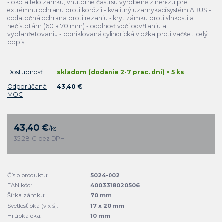
- oko a telo zámku, vnútorné časti sú vyrobené z nerezu pre
extrémnu ochranu proti korózii - kvalitný uzamykací systém ABUS -
dodatočná ochrana proti rezaniu - kryt zámku proti vlhkosti a
nečistotám (60 a 70 mm) - odolnosť voči odvŕtaniu a
vyplanžetovaniu - poniklovaná cylindrická vložka proti väčše...
celý
popis
Dostupnosť
skladom (dodanie 2-7 prac. dni) > 5 ks
Odporúčaná
43,40 €
MOC
43,40 €
/
ks
35,28 €
bez DPH
Číslo produktu:
5024-002
EAN kód:
4003318020506
Šírka zámku:
70 mm
Svetlosť oka (v x š):
17 x 20 mm
Hrúbka oka:
10 mm