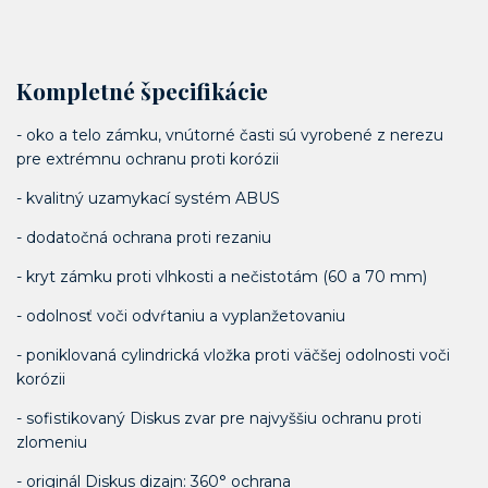
Kompletné špecifikácie
- oko a telo zámku, vnútorné časti sú vyrobené z nerezu
pre extrémnu ochranu proti korózii
- kvalitný uzamykací systém ABUS
- dodatočná ochrana proti rezaniu
- kryt zámku proti vlhkosti a nečistotám (60 a 70 mm)
- odolnosť voči odvŕtaniu a vyplanžetovaniu
- poniklovaná cylindrická vložka proti väčšej odolnosti voči
korózii
- sofistikovaný Diskus zvar pre najvyššiu ochranu proti
zlomeniu
- originál Diskus dizajn: 360° ochrana