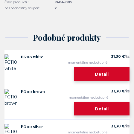
Číslo produktu:
7404-005
bezpečnostný stupeň:
2
Podobné produkty
FG110 white
31,30 €
/
ks
momentálne nedostupné
Detail
FG110 brown
31,30 €
/
ks
momentálne nedostupné
Detail
FG110 silver
31,30 €
/
ks
momentálne nedostupné