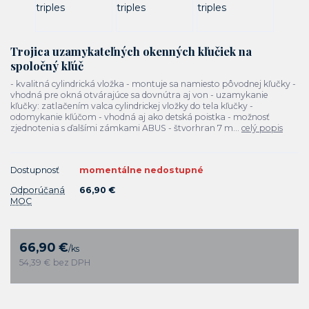
Trojica uzamykateľných okenných kľučiek na
spoločný kľúč
- kvalitná cylindrická vložka - montuje sa namiesto pôvodnej kľučky -
vhodná pre okná otvárajúce sa dovnútra aj von - uzamykanie
kľučky: zatlačením valca cylindrickej vložky do tela kľučky -
odomykanie kľúčom - vhodná aj ako detská poistka - možnosť
zjednotenia s ďalšími zámkami ABUS - štvorhran 7 m...
celý popis
Dostupnosť
momentálne nedostupné
Odporúčaná
66,90 €
MOC
66,90 €
/
ks
54,39 €
bez DPH