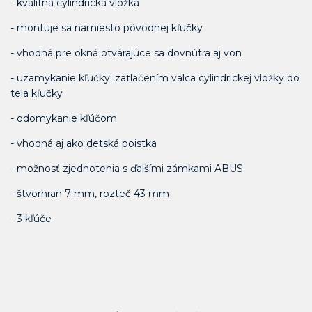
- kvalitná cylindrická vložka
- montuje sa namiesto pôvodnej kľučky
- vhodná pre okná otvárajúce sa dovnútra aj von
- uzamykanie kľučky: zatlačením valca cylindrickej vložky do
tela kľučky
- odomykanie kľúčom
- vhodná aj ako detská poistka
- možnosť zjednotenia s ďalšími zámkami ABUS
- štvorhran 7 mm, rozteč 43 mm
- 3 kľúče