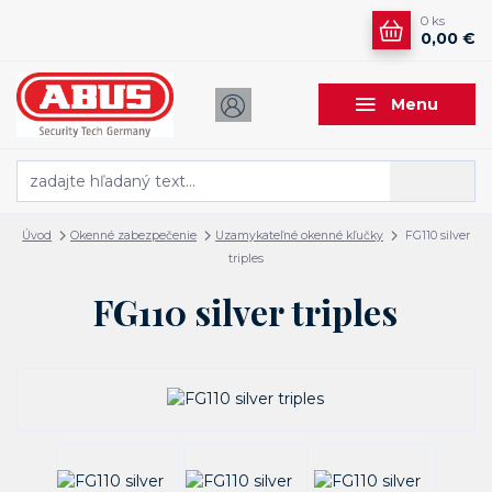
0
ks
0,00 €
Menu
Hľadať
Úvod
Okenné zabezpečenie
Uzamykateľné okenné kľučky
FG110 silver
triples
FG110 silver triples