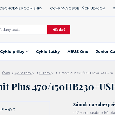
OBCHODNÉ PODMIENKY
OCHRANA OSOBNÝCH ÚDAJOV
Hľadať
Cyklo prilby
Cyklo tašky
ABUS One
Junior C
Úvod
Cyklo zámky
U-zámky
Granit Plus 470/150HB230+USH470
nit Plus 470/150HB230+US
Zámok na zabezpeče
- 12 mm parabolické oko