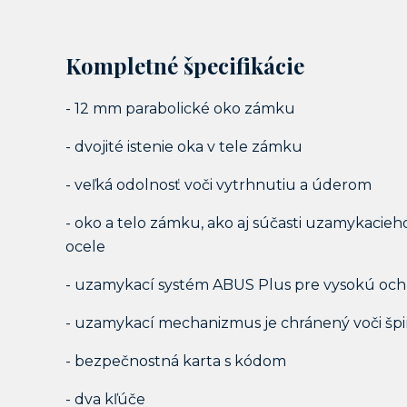
Kompletné špecifikácie
- 12 mm parabolické oko zámku
- dvojité istenie oka v tele zámku
- veľká odolnosť voči vytrhnutiu a úderom
- oko a telo zámku, ako aj súčasti uzamykaci
ocele
- uzamykací systém ABUS Plus pre vysokú ochr
- uzamykací mechanizmus je chránený voči špin
- bezpečnostná karta s kódom
- dva kľúče