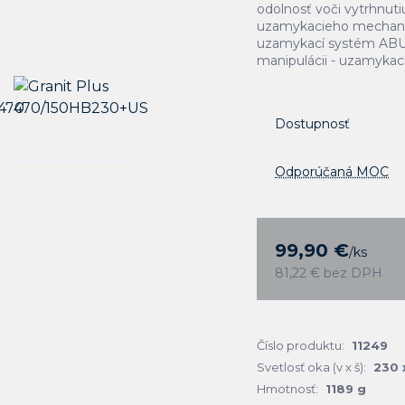
odolnosť voči vytrhnuti
uzamykacieho mechaniz
uzamykací systém ABUS
manipulácii - uzamykac
Dostupnosť
Odporúčaná MOC
99,90 €
/
ks
81,22 €
bez DPH
Číslo produktu:
11249
Svetlosť oka (v x š):
230 
Hmotnosť:
1189 g