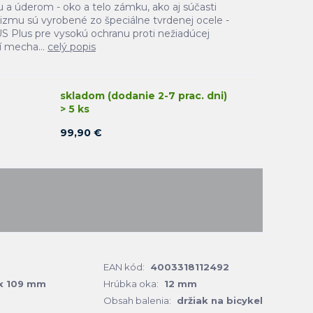
u a úderom - oko a telo zámku, ako aj súčasti
mu sú vyrobené zo špeciálne tvrdenej ocele -
 Plus pre vysokú ochranu proti nežiadúcej
í mecha...
celý popis
skladom (dodanie 2-7 prac. dni)
> 5 ks
99,90 €
EAN kód:
4003318112492
x 109 mm
Hrúbka oka:
12 mm
Obsah balenia:
držiak na bicykel