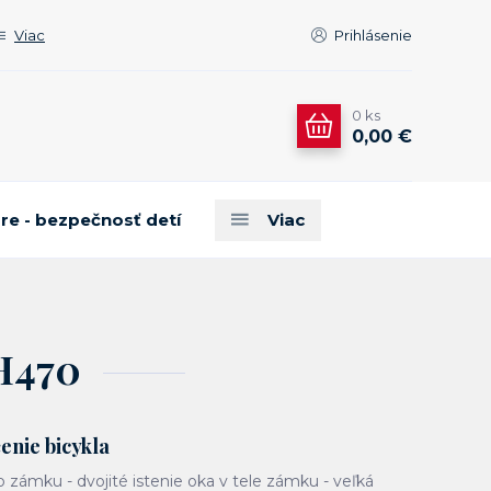
Viac
Prihlásenie
0
ks
0,00 €
are - bezpečnosť detí
Viac
H470
nie bicykla
 zámku - dvojité istenie oka v tele zámku - veľká