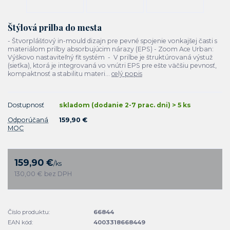
Štýlová prilba do mesta
- Štvorplášťový in-mould dizajn pre pevné spojenie vonkajšej časti s
materiálom prilby absorbujúcim nárazy (EPS) - Zoom Ace Urban:
Výškovo nastaviteľný fit systém - V prilbe je štruktúrovaná výstuž
(sieťka), ktorá je integrovaná vo vnútri EPS pre ešte väčšiu pevnosť,
kompaktnosť a stabilitu materi...
celý popis
Dostupnosť
skladom (dodanie 2-7 prac. dni) > 5 ks
Odporúčaná
159,90 €
MOC
159,90 €
/
ks
130,00 €
bez DPH
Číslo produktu:
66844
EAN kód:
4003318668449