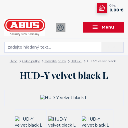
0
ks
0,00 €
Menu
Hľadať
Úvod
Cyklo prilby
Mestské prilby
HUD-Y
HUD-Y velvet black L
HUD-Y velvet black L