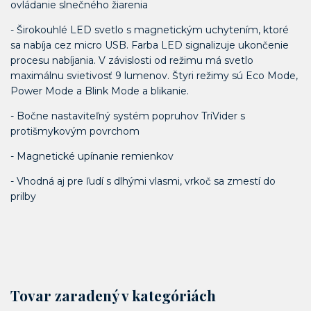
ovládanie slnečného žiarenia
- Širokouhlé LED svetlo s magnetickým uchytením, ktoré
sa nabíja cez micro USB. Farba LED signalizuje ukončenie
procesu nabíjania. V závislosti od režimu má svetlo
maximálnu svietivosť 9 lumenov. Štyri režimy sú Eco Mode,
Power Mode a Blink Mode a blikanie.
- Bočne nastaviteľný systém popruhov TriVider s
protišmykovým povrchom
- Magnetické upínanie remienkov
- Vhodná aj pre ľudí s dlhými vlasmi, vrkoč sa zmestí do
prilby
Tovar zaradený v kategóriách