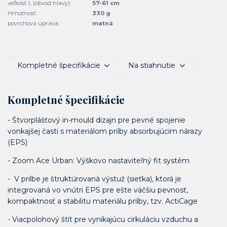
veľkosť L (obvod hlavy):
57-61 cm
Hmotnosť:
330 g
povrchová úprava:
matná
Kompletné špecifikácie
Na stiahnutie
Kompletné špecifikácie
- Štvorplášťový in-mould dizajn pre pevné spojenie
vonkajšej časti s materiálom prilby absorbujúcim nárazy
(EPS)
- Zoom Ace Urban: Výškovo nastaviteľný fit systém
- V prilbe je štruktúrovaná výstuž (sieťka), ktorá je
integrovaná vo vnútri EPS pre ešte väčšiu pevnosť,
kompaktnosť a stabilitu materiálu prilby, tzv. ActiCage
- Viacpolohový štít pre vynikajúcu cirkuláciu vzduchu a