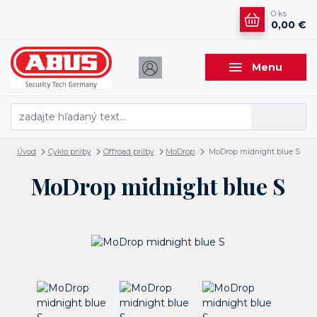
0
ks
0,00 €
Menu
Hľadať
Úvod
Cyklo prilby
Offroad prilby
MoDrop
MoDrop midnight blue S
MoDrop midnight blue S