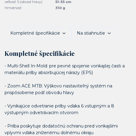
veľkosť S (obvod hlavy):
51-55 cm
Hmotnosť:
310 g
Kompletné špecifikácie
Na stiahnutie
Kompletné špecifikácie
- Multi-Shell In-Mold: pre pevné spojenie vonkajšej časti a
materiálu prilby absorbujúcej nárazy (EPS)
- Zoom ACE MTB: Výškovo nastaviteľný systém na
prispôsobenie podľ obvodu hlavy
- Vynikajúce odvetranie prilby vďaka 6 vstupným a 8
výstupným odvetrávacím otvorom
- Prilba poskytuje dodatočnú ochranu pred vonkajšími
vplyvmi vďaka zníženému dolnému okraju