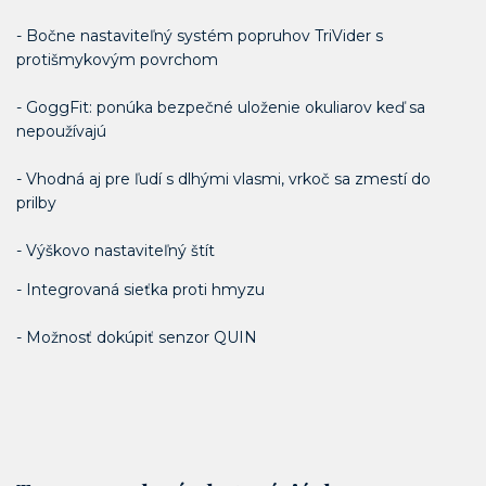
- Bočne nastaviteľný systém popruhov TriVider s
protišmykovým povrchom
- GoggFit: ponúka bezpečné uloženie okuliarov keď sa
nepoužívajú
- Vhodná aj pre ľudí s dlhými vlasmi, vrkoč sa zmestí do
prilby
- Výškovo nastaviteľný štít
- Integrovaná sieťka proti hmyzu
- Možnosť dokúpiť senzor QUIN