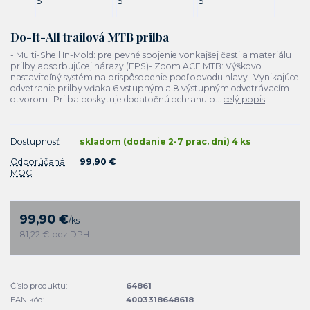
Do-It-All trailová MTB prilba
- Multi-Shell In-Mold: pre pevné spojenie vonkajšej časti a materiálu
prilby absorbujúcej nárazy (EPS)- Zoom ACE MTB: Výškovo
nastaviteľný systém na prispôsobenie podľ obvodu hlavy- Vynikajúce
odvetranie prilby vďaka 6 vstupným a 8 výstupným odvetrávacím
otvorom- Prilba poskytuje dodatočnú ochranu p...
celý popis
Dostupnosť
skladom (dodanie 2-7 prac. dni) 4 ks
Odporúčaná
99,90 €
MOC
99,90 €
/
ks
81,22 €
bez DPH
Číslo produktu:
64861
EAN kód:
4003318648618