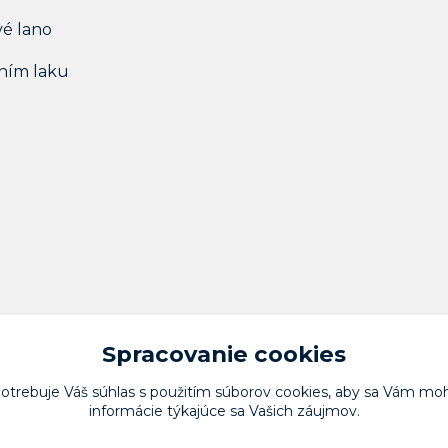
vé lano
aním laku
Spracovanie cookies
potrebuje Váš
súhlas
s použitím súborov cookies, aby sa Vám moh
informácie týkajúce sa Vašich záujmov.
Upravit sběr cookies.