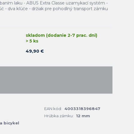
iabaním laku - ABUS Extra Classe uzamykací systém -
č - dva kľúče - držiak pre pohodlný transport zámku
skladom (dodanie 2-7 prac. dni)
> 5 ks
49,90 €
EAN kód:
4003318396847
Hrúbka zámku:
12 mm
a bicykel