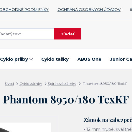
OBCHODNÉ PODMIENKY
OCHRANA OSOBNÝCH ÚDAJOV
Hľadať
Cyklo prilby
Cyklo tašky
ABUS One
Junior C
Úvod
Cyklo zámky
Špirálové zámky
Phantom 8950/180 TexKF
Phantom 8950/180 TexKF
Zámok na zabezpeče
- 12 mm hrubé, kvalitné 