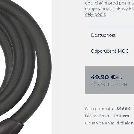
obal chráni pred poškr
obojstranný jamkový kľú
celý popis
Dostupnosť
Odporúčaná MOC
49,90 €
/
ks
40,57 €
bez DPH
Číslo produktu:
39684
Dĺžka zámku:
180 cm
Obsah balenia:
držiak n