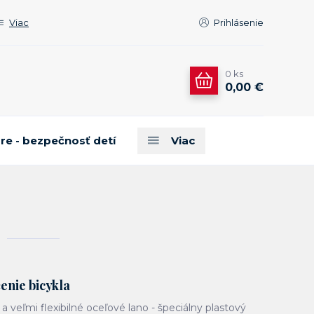
Viac
Prihlásenie
0
ks
0,00 €
are - bezpečnosť detí
Viac
nie bicykla
a veľmi flexibilné oceľové lano - špeciálny plastový