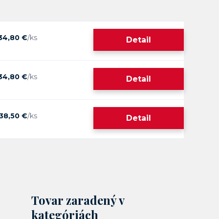
34,80 €
/
ks
Detail
34,80 €
/
ks
Detail
38,50 €
/
ks
Detail
Tovar zaradený v
kategóriách