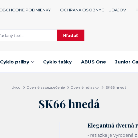
OBCHODNÉ PODMIENKY
OCHRANA OSOBNÝCH ÚDAJOV
Hľadať
Cyklo prilby
Cyklo tašky
ABUS One
Junior C
Úvod
Dverné zabezpečenie
Dverné retiazky
SK66 hnedá
SK66 hnedá
Elegantná dverná r
- retiazka je vyrobená z