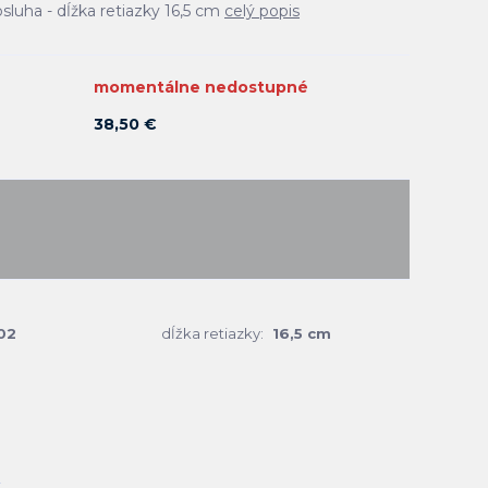
sluha - dĺžka retiazky 16,5 cm
celý popis
momentálne nedostupné
38,50 €
02
dĺžka retiazky:
16,5 cm