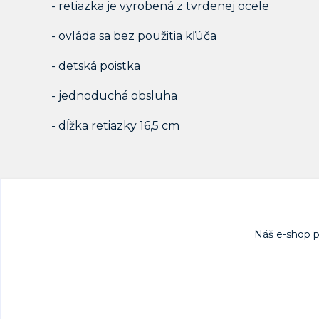
- retiazka je vyrobená z tvrdenej ocele
- ovláda sa bez použitia kľúča
- detská poistka
- jednoduchá obsluha
- dĺžka retiazky 16,5 cm
Náš e-shop 