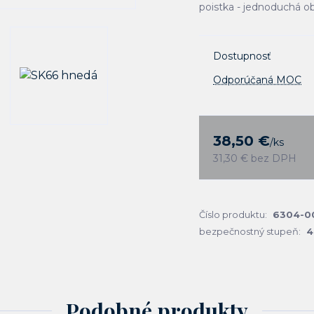
poistka - jednoduchá ob
Dostupnosť
Odporúčaná MOC
38,50 €
/
ks
31,30 €
bez DPH
Číslo produktu:
6304-0
bezpečnostný stupeň:
4
Podobné produkty