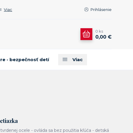
Viac
Prihlásenie
0
ks
0,00 €
are - bezpečnosť detí
Viac
etiazka
 tvrdenej ocele - ovláda sa bez použitia kľúča - detská