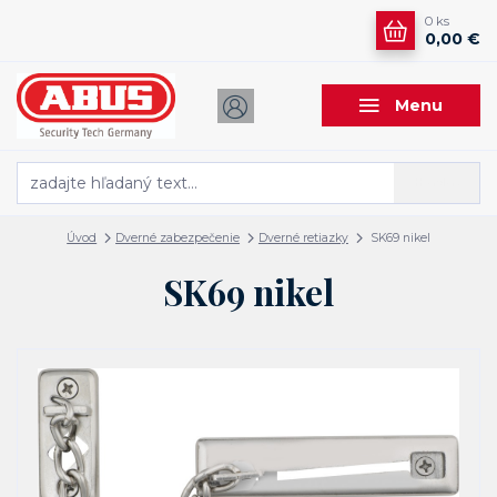
0
ks
0,00 €
Menu
Hľadať
Úvod
Dverné zabezpečenie
Dverné retiazky
SK69 nikel
SK69 nikel