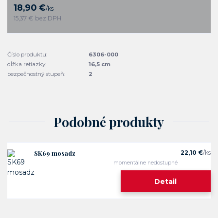
18,90 €
/
ks
15,37 €
bez DPH
Číslo produktu:
6306-000
dĺžka retiazky:
16,5 cm
bezpečnostný stupeň:
2
Podobné produkty
SK69 mosadz
22,10 €
/
ks
momentálne nedostupné
Detail