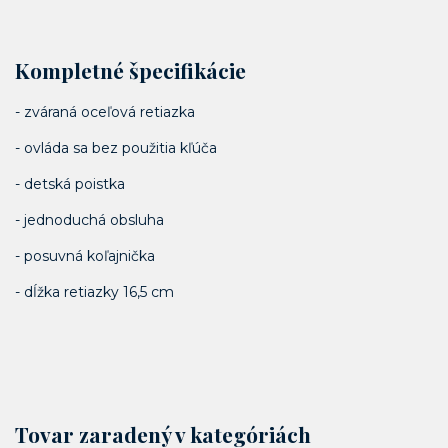
Kompletné špecifikácie
- zváraná oceľová retiazka
- ovláda sa bez použitia kľúča
- detská poistka
- jednoduchá obsluha
- posuvná koľajnička
- dĺžka retiazky 16,5 cm
Tovar zaradený v kategóriách