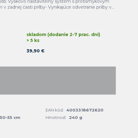
ds: Výškovo nastaviteľný systém s protišmykovým
 zadnej časti prilby- Vynikajúce odvetranie prilby v...
skladom (dodanie 2-7 prac. dni)
> 5 ks
39,90 €
EAN kód:
4003318672620
50-55 cm
Hmotnosť:
240 g