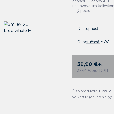
ochranu - Zoom ACE Ki
nastavovacím kolieskom v
celý popis
Dostupnosť
Odporúčaná MOC
39,90 €
/
ks
32,44 €
bez DPH
Číslo produktu:
67262
veľkosť M (obvod hlavy):