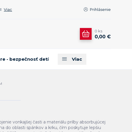
Viac
Prihlásenie
0
ks
0,00 €
are - bezpečnosť detí
Viac
 M
jenie vonkajšej časti a materiálu prilby absorbujúcej
aha do oblasti spánkov a krku, čím poskytuje lepšiu