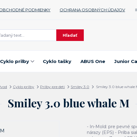
OBCHODNÉ PODMIENKY
OCHRANA OSOBNÝCH ÚDAJOV
Hľadať
Cyklo prilby
Cyklo tašky
ABUS One
Junior C
Úvod
Cyklo prilby
Prilby pre deti
Smiley 3.0
Smiley 3.0 blue whale
Smiley 3.0 blue whale M
- In-Mold: pre pevné spo
nárazy (EPS) - Prilba si