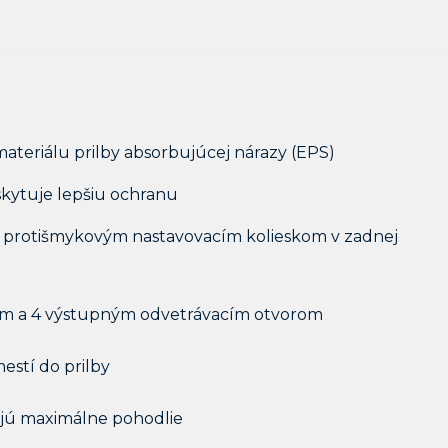
 materiálu prilby absorbujúcej nárazy (EPS)
oskytuje lepšiu ochranu
 s protišmykovým nastavovacím kolieskom v zadnej
ným a 4 výstupným odvetrávacím otvorom
mestí do prilby
ujú maximálne pohodlie