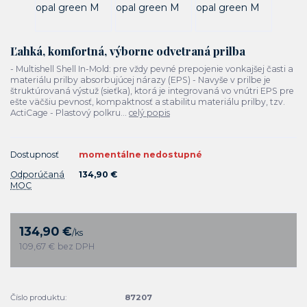
Ľahká, komfortná, výborne odvetraná prilba
- Multishell Shell In-Mold: pre vždy pevné prepojenie vonkajšej časti a
materiálu prilby absorbujúcej nárazy (EPS) - Navyše v prilbe je
štruktúrovaná výstuž (sieťka), ktorá je integrovaná vo vnútri EPS pre
ešte väčšiu pevnosť, kompaktnosť a stabilitu materiálu prilby, tzv.
ActiCage - Plastový polkru...
celý popis
Dostupnosť
momentálne nedostupné
Odporúčaná
134,90 €
MOC
134,90 €
/
ks
109,67 €
bez DPH
Číslo produktu:
87207