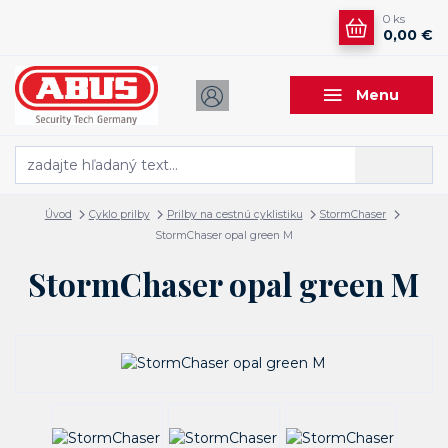
0
ks
0,00 €
Menu
Hľadať
Úvod
Cyklo prilby
Prilby na cestnú cyklistiku
StormChaser
StormChaser opal green M
StormChaser opal green M