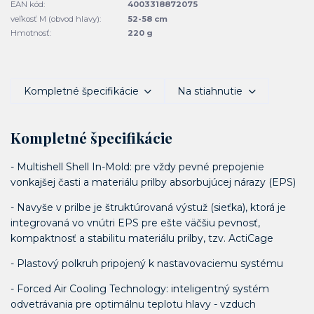
EAN kód:
4003318872075
veľkosť M (obvod hlavy):
52-58 cm
Hmotnosť:
220 g
Kompletné špecifikácie
Na stiahnutie
Kompletné špecifikácie
- Multishell Shell In-Mold: pre vždy pevné prepojenie
vonkajšej časti a materiálu prilby absorbujúcej nárazy (EPS)
- Navyše v prilbe je štruktúrovaná výstuž (sieťka), ktorá je
integrovaná vo vnútri EPS pre ešte väčšiu pevnosť,
kompaktnosť a stabilitu materiálu prilby, tzv. ActiCage
- Plastový polkruh pripojený k nastavovaciemu systému
- Forced Air Cooling Technology: inteligentný systém
odvetrávania pre optimálnu teplotu hlavy - vzduch