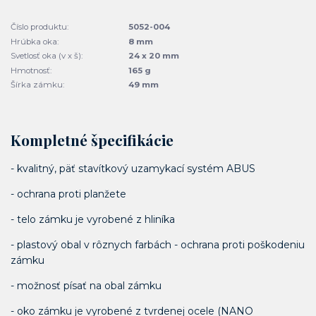
Číslo produktu:
5052-004
Hrúbka oka:
8 mm
Svetlosť oka (v x š):
24 x 20 mm
Hmotnosť:
165 g
Šírka zámku:
49 mm
Kompletné špecifikácie
- kvalitný, päť stavítkový uzamykací systém ABUS
- ochrana proti planžete
- telo zámku je vyrobené z hliníka
- plastový obal v rôznych farbách - ochrana proti poškodeniu
zámku
- možnosť písať na obal zámku
- oko zámku je vyrobené z tvrdenej ocele (NANO