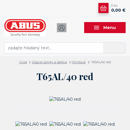
0
ks
0,00 €
Menu
Hľadať
Úvod
Visacie zámky a petlice
Hliníkové
T65AL/40 red
T65AL/40 red