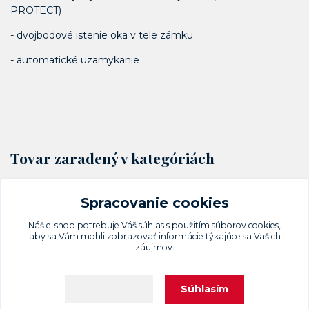
PROTECT)
- dvojbodové istenie oka v tele zámku
- automatické uzamykanie
Tovar zaradený v kategóriách
Visacie zámky a petlice
Spracovanie cookies
Hliníkové
Náš e-shop potrebuje Váš
súhlas
s použitím súborov cookies,
aby sa Vám mohli zobrazovať informácie týkajúce sa Vašich
záujmov.
Súhlasím
Nastavenia
Upravit sběr cookies.