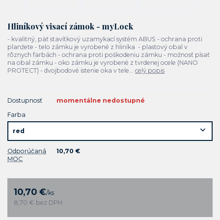
Hliníkový visací zámok - myLock
- kvalitný, päť stavítkový uzamykací systém ABUS - ochrana proti
planžete - telo zámku je vyrobené z hliníka - plastový obal v
rôznych farbách - ochrana proti poškodeniu zámku - možnosť písať
na obal zámku - oko zámku je vyrobené z tvrdenej ocele (NANO
PROTECT) - dvojbodové istenie oka v tele...
celý popis
Dostupnosť
momentálne nedostupné
Farba
Odporúčaná
10,70 €
MOC
10,70 €
/
ks
8,70 €
bez DPH