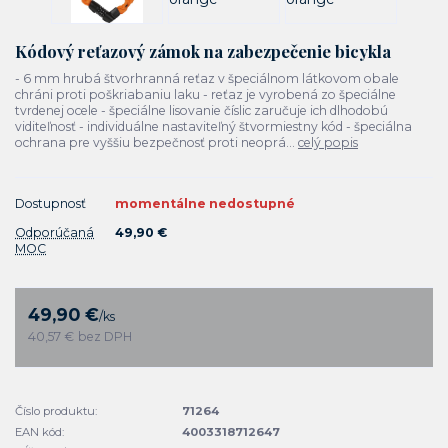
Kódový reťazový zámok na zabezpečenie bicykla
- 6 mm hrubá štvorhranná reťaz v špeciálnom látkovom obale
chráni proti poškriabaniu laku - reťaz je vyrobená zo špeciálne
tvrdenej ocele - špeciálne lisovanie číslic zaručuje ich dlhodobú
viditeľnosť - individuálne nastaviteľný štvormiestny kód - špeciálna
ochrana pre vyššiu bezpečnosť proti neoprá...
celý popis
Dostupnosť
momentálne nedostupné
Odporúčaná
49,90 €
MOC
49,90 €
/
ks
40,57 €
bez DPH
Číslo produktu:
71264
EAN kód:
4003318712647