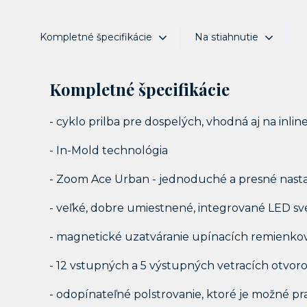
Kompletné špecifikácie
Na stiahnutie
Kompletné špecifikácie
- cyklo prilba pre dospelých, vhodná aj na inlin
- In-Mold technológia
- Zoom Ace Urban - jednoduché a presné nas
- veľké, dobre umiestnené, integrované LED sve
- magnetické uzatváranie upínacích remienko
- 12 vstupných a 5 výstupných vetracích otvor
- odopínateľné polstrovanie, ktoré je možné pr