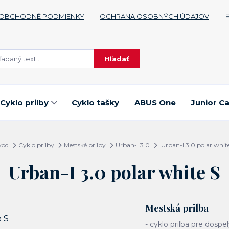
OBCHODNÉ PODMIENKY
OCHRANA OSOBNÝCH ÚDAJOV
Hľadať
Cyklo prilby
Cyklo tašky
ABUS One
Junior C
vod
Cyklo prilby
Mestské prilby
Urban-I 3.0
Urban-I 3.0 polar whit
Urban-I 3.0 polar white S
Mestská prilba
- cyklo prilba pre dospe