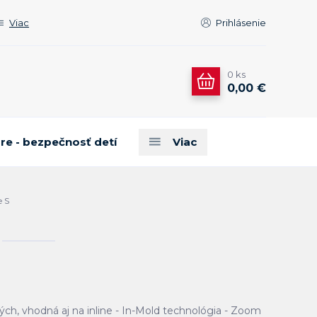
Viac
Prihlásenie
0
ks
0,00 €
are - bezpečnosť detí
Viac
e S
lých, vhodná aj na inline - In-Mold technológia - Zoom