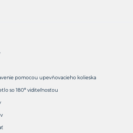
e
tavenie pomocou upevňovacieho kolieska
tlo so 180° viditeľnosťou
v
ov
ať