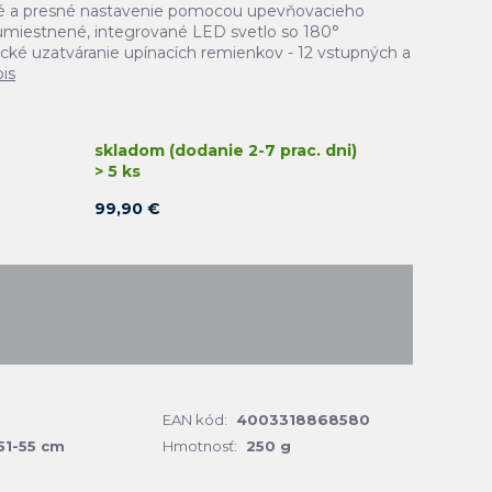
é a presné nastavenie pomocou upevňovacieho
e umiestnené, integrované LED svetlo so 180°
ické uzatváranie upínacích remienkov - 12 vstupných a
pis
skladom (dodanie 2-7 prac. dni)
> 5 ks
99,90 €
EAN kód:
4003318868580
51-55 cm
Hmotnosť:
250 g