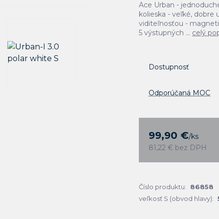
Ace Urban - jednoduch
kolieska - veľké, dobr
viditeľnosťou - magnet
5 výstupných ...
celý po
Dostupnosť
Odporúčaná MOC
99,90 €
/
ks
81,22 €
bez DPH
Číslo produktu:
86858
veľkosť S (obvod hlavy):