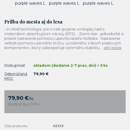
Prilba do mesta aj do lesa
- In-Mold technológia: pre trvalé spojenie vonkajšej časti s
materiálom absorbujúcim nárazy (EPS) - Zoom Ace - jednoduché a
presné nastavenie pomocou upevňovacieho kolieska - Nastavenie
veľkosti pomocou pevného kruhu, vyrobeného z dvoch plastových
komponentov, ktorý zabezpečuje optimálnu stabilitu ...
celý popis
Dostupnosť
skladom (dodanie 2-7 prac. dni) > 5 ks
Odporúčaná
79,90 €
MOC
79,90 €
/
ks
64,96 €
bez DPH
Číslo produktu:
02123