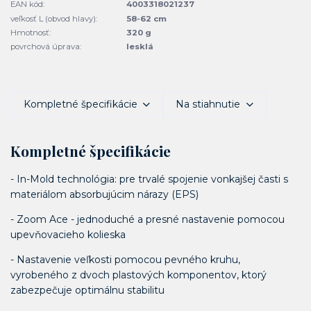
EAN kód:
4003318021237
veľkosť L (obvod hlavy):
58-62 cm
Hmotnosť:
320 g
povrchová úprava:
lesklá
Kompletné špecifikácie
Na stiahnutie
Kompletné špecifikácie
- In-Mold technológia: pre trvalé spojenie vonkajšej časti s
materiálom absorbujúcim nárazy (EPS)
- Zoom Ace - jednoduché a presné nastavenie pomocou
upevňovacieho kolieska
- Nastavenie veľkosti pomocou pevného kruhu,
vyrobeného z dvoch plastových komponentov, ktorý
zabezpečuje optimálnu stabilitu