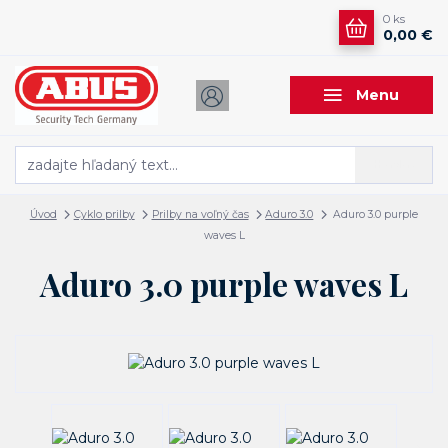
0
ks
0,00 €
Menu
Hľadať
Úvod
Cyklo prilby
Prilby na voľný čas
Aduro 3.0
Aduro 3.0 purple
waves L
Aduro 3.0 purple waves L