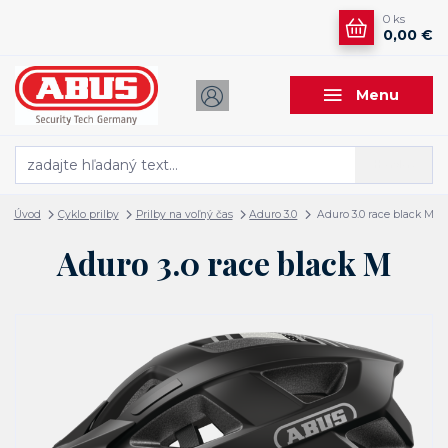
0
ks
0,00 €
Menu
Hľadať
Úvod
Cyklo prilby
Prilby na voľný čas
Aduro 3.0
Aduro 3.0 race black M
Aduro 3.0 race black M