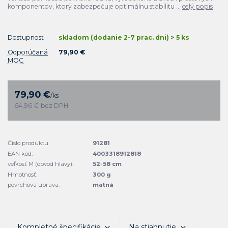
komponentov, ktorý zabezpečuje optimálnu stabilitu ...
celý popis
Dostupnosť
skladom (dodanie 2-7 prac. dni) > 5 ks
Odporúčaná
79,90 €
MOC
79,90 €
/
ks
64,96 €
bez DPH
Číslo produktu:
91281
EAN kód:
4003318912818
veľkosť M (obvod hlavy):
52-58 cm
Hmotnosť:
300 g
povrchová úprava:
matná
Kompletné špecifikácie
Na stiahnutie