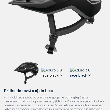
Prilba do mesta aj do lesa
- In-Mold technológia: pre trvalé spojenie vonkajšej časti s
materiálom absorbujúcim nárazy (EPS) - Zoom Ace - jednoduché a
presné nastavenie pomocou upevňovacieho kolieska - Nastavenie
veľkosti pomocou pevného kruhu, vyrobeného z dvoch plastových