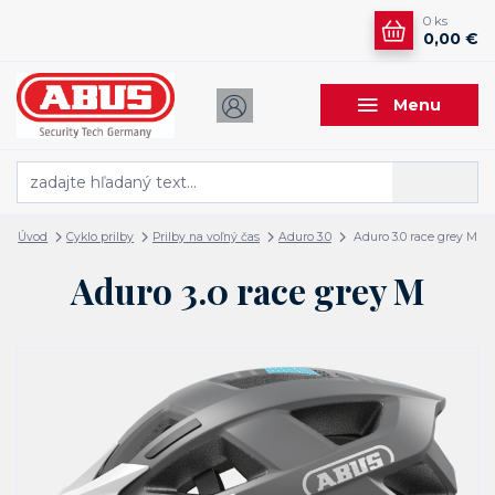
0
ks
0,00 €
Menu
Hľadať
Úvod
Cyklo prilby
Prilby na voľný čas
Aduro 3.0
Aduro 3.0 race grey M
Aduro 3.0 race grey M