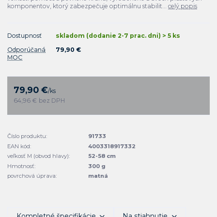
komponentov, ktorý zabezpečuje optimálnu stabilit...
celý popis
Dostupnosť
skladom (dodanie 2-7 prac. dni) > 5 ks
Odporúčaná
79,90 €
MOC
79,90 €
/
ks
64,96 €
bez DPH
Číslo produktu:
91733
EAN kód:
4003318917332
veľkosť M (obvod hlavy):
52-58 cm
Hmotnosť:
300 g
povrchová úprava:
matná
Kompletné špecifikácie
Na stiahnutie