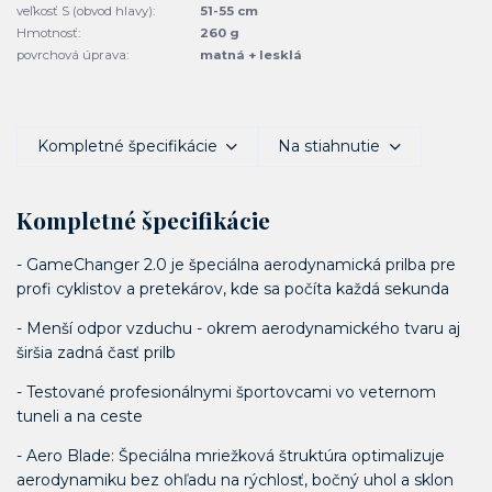
veľkosť S (obvod hlavy):
51-55 cm
Hmotnosť:
260 g
povrchová úprava:
matná + lesklá
Kompletné špecifikácie
Na stiahnutie
Kompletné špecifikácie
- GameChanger 2.0 je špeciálna aerodynamická prilba pre
profi cyklistov a pretekárov, kde sa počíta každá sekunda
- Menší odpor vzduchu - okrem aerodynamického tvaru aj
širšia zadná časť prilb
- Testované profesionálnymi športovcami vo veternom
tuneli a na ceste
- Aero Blade: Špeciálna mriežková štruktúra optimalizuje
aerodynamiku bez ohľadu na rýchlosť, bočný uhol a sklon