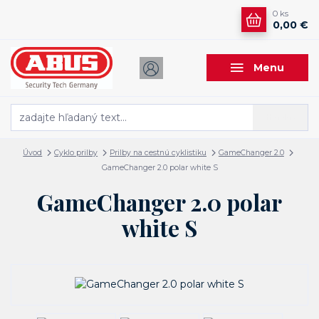
0
ks
0,00 €
Menu
Hľadať
Úvod
Cyklo prilby
Prilby na cestnú cyklistiku
GameChanger 2.0
GameChanger 2.0 polar white S
GameChanger 2.0 polar
white S