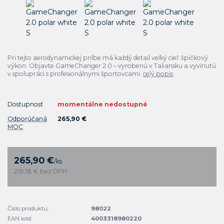
Pri tejto aerodynamickej prilbe má každý detail veľký cieľ: špičkový
výkon. Objavte GameChanger 2.0 – vyrobenú v Taliansku a vyvinutú
v spolupráci s profesionálnymi športovcami.
celý popis
Dostupnosť
momentálne nedostupné
Odporúčaná
265,90 €
MOC
265,90 €
/
ks
216,18 €
bez DPH
Číslo produktu:
98022
EAN kód:
4003318980220