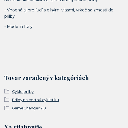
- Vhodná aj pre ľudí s dlhými vlasmi, vrkoč sa zmestí do
prilby
- Made in Italy
Tovar zaradený v kategóriách
Cyklo prilby
Prilby na cestnú cyklistiku
GameChanger 2.0
Na stiahnutie