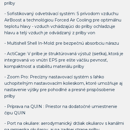
prilby
- Sofistikovaný odvetrávací systém: S prívodom vzduchu
AirBoost a technológiou Forced Air Cooling pre optimálnu
teplotu hlavy - vzduch vchádzajúci do prilby ochladzuje
hlavu a telý vzduch je odvádzaný z prilby von
- Multishell Shell In-Mold: pre bezpečnú absorbciu nárazu
- ActiCage: V prilbe je štruktúrovaná výstuž (sieťka), ktorá je
integrovaná vo vnútri EPS pre ešte väčšiu pevnosť,
kompaktnosť a stabilitu materiálu prilby
- Zoom Pro: Precízny nastavovací systém s ľahko
uchopiteľným nastavovacím kolieskom, ktoré umožňuje aj
nastavenie výšky pre pohodlné a presné prispôsobenie
prilby
- Príprava na QUIN : Priestor na dodatočné umiestnenie
čipu QUIN
- Port na okuliare: aerodymanický držiak okuliarov s kanálmi
na ramienka okuliarov, aj na zadnej strane prilby