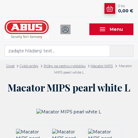
0
ks
0,00 €
Menu
Hľadať
Úvod
Cyklo prilby
Prilby na cestnú cyklistiku
Macator MIPS
Macator
MIPS pearl white L
Macator MIPS pearl white L