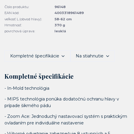
Číslo produktu:
96148
EAN kód:
4003318961489
veľkosť L (obvod hlavy):
58-62 cm
Hmotnosť:
370 g
povrchová úprava:
lesklá
Kompletné špecifikácie
Na stiahnutie
Kompletné špecifikácie
- In-Mold technológia
- MIPS technológia ponúka dodatočnú ochranu hlavy v
prípade šikmého pádu
- Zoom Ace: Jednoduchý nastavovací systém s praktickým
ovladaním pre individuálne nastavenie
- Výborné odvetranie zabezpečuje 8 vstupných a 5