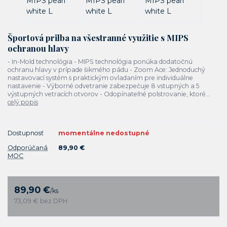
Športová prilba na všestranné využitie s MIPS
ochranou hlavy
- In-Mold technológia - MIPS technológia ponúka dodatočnú
ochranu hlavy v prípade šikmého pádu - Zoom Ace: Jednoduchý
nastavovací systém s praktickým ovladaním pre individuálne
nastavenie - Výborné odvetranie zabezpečuje 8 vstupných a 5
výstupných vetracích otvorov - Odopínateľné polstrovanie, ktoré...
celý popis
Dostupnosť
momentálne nedostupné
Odporúčaná
89,90 €
MOC
89,90 €
/
ks
73,09 €
bez DPH