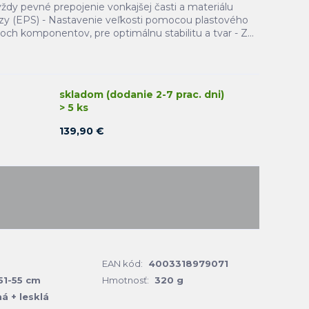
vždy pevné prepojenie vonkajšej časti a materiálu
razy (EPS) - Nastavenie veľkosti pomocou plastového
ch komponentov, pre optimálnu stabilitu a tvar - Z...
skladom (dodanie 2-7 prac. dni)
> 5 ks
139,90 €
EAN kód:
4003318979071
51-55 cm
Hmotnosť:
320 g
á + lesklá