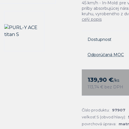
45 km/h - In-Mold: pre 
prilby absorbujúcej ná
kruhu, vyrobeného z dvo
celý popis
Dostupnosť
Odporúčaná MOC
139,90 €
/
ks
113,74 €
bez DPH
Číslo produktu:
97907
veľkosť S (obvod hlavy):
povrchová úprava:
matn