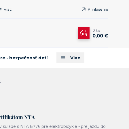
Viac
Prihlásenie
0
ks
0,00 €
are - bezpečnosť detí
Viac
S
ertifikátom NTA
á v súlade s NTA 8776 pre elektrobicykle - pre jazdu do