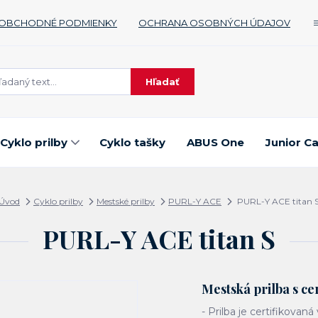
OBCHODNÉ PODMIENKY
OCHRANA OSOBNÝCH ÚDAJOV
Hľadať
Cyklo prilby
Cyklo tašky
ABUS One
Junior C
Úvod
Cyklo prilby
Mestské prilby
PURL-Y ACE
PURL-Y ACE titan 
PURL-Y ACE titan S
Mestská prilba s c
- Prilba je certifikovan