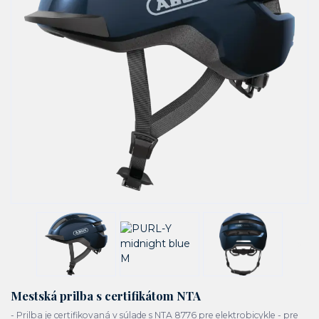
Mestská prilba s certifikátom NTA
- Prilba je certifikovaná v súlade s NTA 8776 pre elektrobicykle - pre