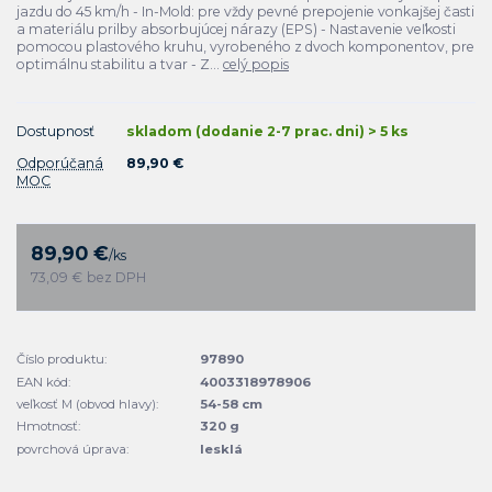
jazdu do 45 km/h - In-Mold: pre vždy pevné prepojenie vonkajšej časti
a materiálu prilby absorbujúcej nárazy (EPS) - Nastavenie veľkosti
pomocou plastového kruhu, vyrobeného z dvoch komponentov, pre
optimálnu stabilitu a tvar - Z...
celý popis
Dostupnosť
skladom (dodanie 2-7 prac. dni) > 5 ks
Odporúčaná
89,90 €
MOC
89,90 €
/
ks
73,09 €
bez DPH
Číslo produktu:
97890
EAN kód:
4003318978906
veľkosť M (obvod hlavy):
54-58 cm
Hmotnosť:
320 g
povrchová úprava:
lesklá