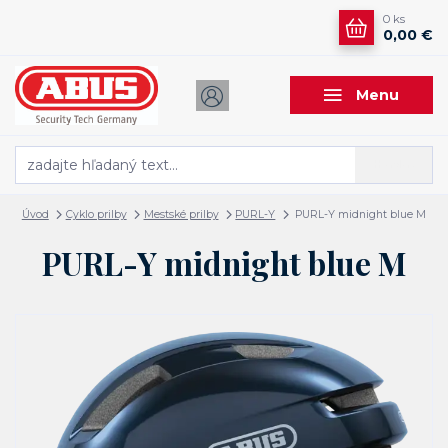
0
ks
0,00 €
Menu
Hľadať
Úvod
Cyklo prilby
Mestské prilby
PURL-Y
PURL-Y midnight blue M
PURL-Y midnight blue M