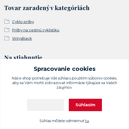
Tovar zaradený v kategóriách
Cyklo prilby
Prilby na cestnú cyklistiku
WingBack
Na stiahnutie
Spracovanie cookies
Vyhlásenie o zhode
Náš e-shop potrebuje Váš
súhlas
s použitím súborov cookies,
aby sa Vám mohli zobrazovať informácie týkajúce sa Vašich
záujmov.
Súhlasím
Nastavenia
Upravit sběr cookies.
Súhlas môžete odmietnuť
tu
.
Vytvorené na
Eshop-rychlo.sk