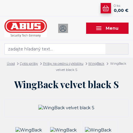
0
ks
0,00 €
Menu
Hľadať
Úvod
Cyklo prilby
Prilby na cestnú cyklistiku
WingBack
WingBack
velvet black S
WingBack velvet black S