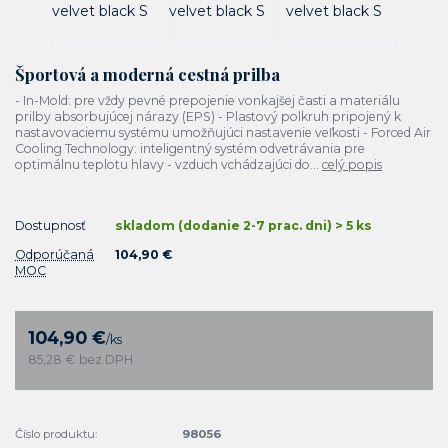
Športová a moderná cestná prilba
- In-Mold: pre vždy pevné prepojenie vonkajšej časti a materiálu
prilby absorbujúcej nárazy (EPS) - Plastový polkruh pripojený k
nastavovaciemu systému umožňujúci nastavenie veľkosti - Forced Air
Cooling Technology: inteligentný systém odvetrávania pre
optimálnu teplotu hlavy - vzduch vchádzajúci do...
celý popis
Dostupnosť
skladom (dodanie 2-7 prac. dni) > 5 ks
Odporúčaná
104,90 €
MOC
104,90 €
/
ks
85,28 €
bez DPH
Číslo produktu:
98056