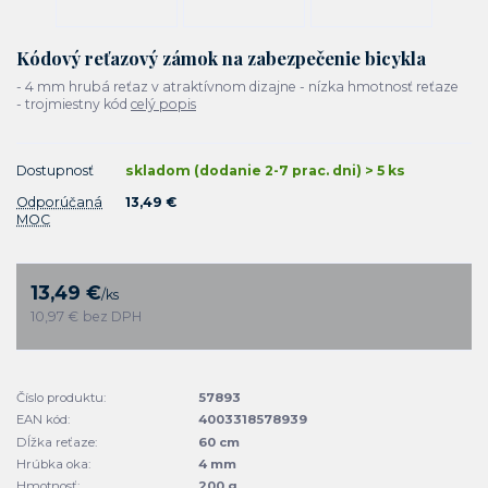
Kódový reťazový zámok na zabezpečenie bicykla
- 4 mm hrubá reťaz v atraktívnom dizajne - nízka hmotnosť reťaze
- trojmiestny kód
celý popis
Dostupnosť
skladom (dodanie 2-7 prac. dni) > 5 ks
Odporúčaná
13,49 €
MOC
13,49 €
/
ks
10,97 €
bez DPH
Číslo produktu:
57893
EAN kód:
4003318578939
Dĺžka reťaze:
60 cm
Hrúbka oka:
4 mm
Hmotnosť:
200 g