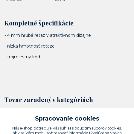
Kompletné špecifikácie
- 4 mm hrubá reťaz v atraktívnom dizajne
- nízka hmotnosť reťaze
- trojmiestny kód
Tovar zaradený v kategóriách
Cyklo zámky
Spracovanie cookies
Reťazové zámky
Náš e-shop potrebuje Váš
súhlas
s použitím súborov cookies,
aby sa Vám mohli zobrazovať informácie týkajúce sa Vašich