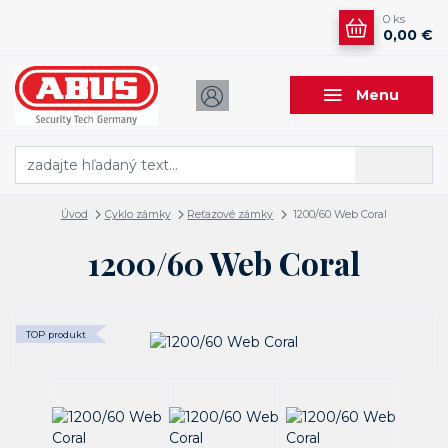
0
ks
0,00 €
Menu
Hľadať
Úvod
Cyklo zámky
Reťazové zámky
1200/60 Web Coral
1200/60 Web Coral
TOP produkt