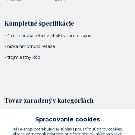
Kompletné špecifikácie
- 4 mm hrubá reťaz v atraktívnom dizajne
- nízka hmotnosť reťaze
- trojmiestny kód
Tovar zaradený v kategóriách
Cyklo zámky
Spracovanie cookies
Reťazové zámky
Náš e-shop potrebuje Váš
súhlas
s použitím súborov cookies,
aby sa Vám mohli zobrazovať informácie týkajúce sa Vašich