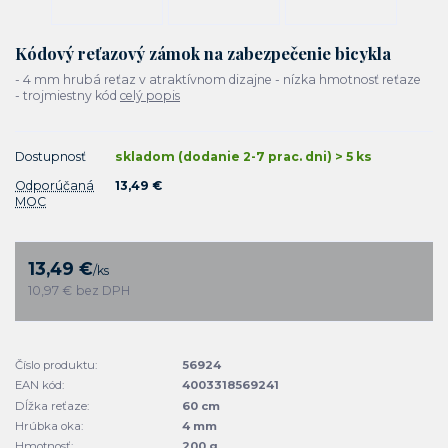
Kódový reťazový zámok na zabezpečenie bicykla
- 4 mm hrubá reťaz v atraktívnom dizajne - nízka hmotnosť reťaze
- trojmiestny kód
celý popis
Dostupnosť
skladom (dodanie 2-7 prac. dni) > 5 ks
Odporúčaná
13,49 €
MOC
13,49 €
/
ks
10,97 €
bez DPH
Číslo produktu:
56924
EAN kód:
4003318569241
Dĺžka reťaze:
60 cm
Hrúbka oka:
4 mm
Hmotnosť:
200 g