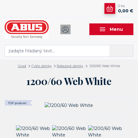
0
ks
0,00 €
Menu
Hľadať
Úvod
Cyklo zámky
Reťazové zámky
1200/60 Web White
1200/60 Web White
TOP produkt