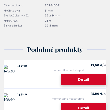
Číslo produktu:
5076-007
Hrúbka oka:
3 mm
Svetlosť oka (v x š):
22 x 9 mm
Hmotnosť:
25 g
Šírka zámku:
22,5 mm
Podobné produkty
145/30
13,60 €
/
ks
momentálne nedostupné
Detail
145/40
15,80 €
/
ks
momentálne nedostupné
Detail