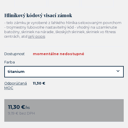
Hliníkový kódový visací zámok
- telo zámku je vyrobené z ľahkého hliníka s eloxovaným povrchom
- trojmiestny ľubovoľne nastaviteľný kód - vhodný na uzamknutie
batožiny, skriniek na náradie, škoských skriniek, skriniek vo fitness
centrách, atď
celý popis
Dostupnosť
momentálne nedostupné
Farba
Odporúčaná
11,30 €
MOC
11,30 €
/
ks
9,19 €
bez DPH