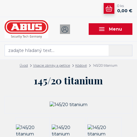
0
ks
0,00 €
Menu
Hľadať
Úvod
Visacie zámky a petlice
Kódové
145/20 titanium
145/20 titanium