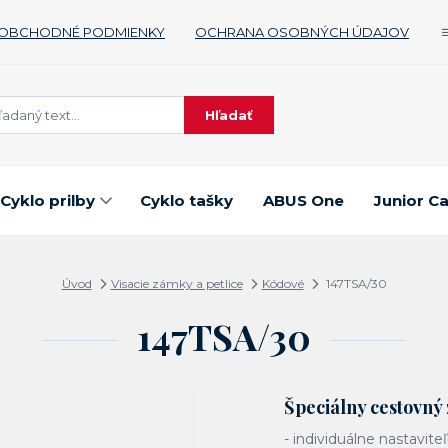
OBCHODNÉ PODMIENKY
OCHRANA OSOBNÝCH ÚDAJOV
Hľadať
Cyklo prilby
Cyklo tašky
ABUS One
Junior C
Úvod
Visacie zámky a petlice
Kódové
147TSA/30
147TSA/30
Špeciálny cestovný
- individuálne nastavite