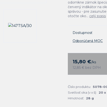
odomkne zámok špeciá
červený indikátor na o
správou - pre zasunuti
otočte oko...
celý popis
Dostupnosť
Odporúčaná MOC
15,80 €
/
ks
12,85 €
bez DPH
Číslo produktu:
5078-0
Svetlosť oka (v x š):
20 x
Hmotnosť:
28 g