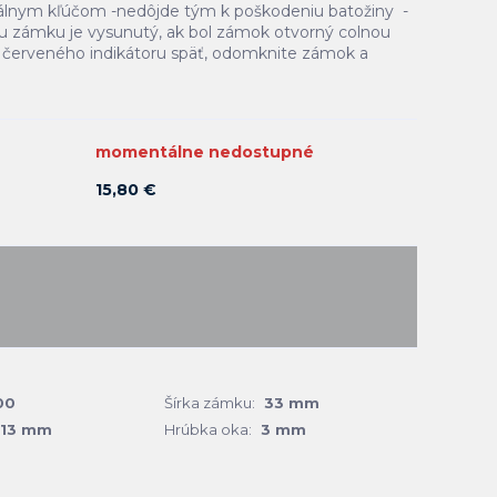
lnym kľúčom -nedôjde tým k poškodeniu batožiny -
ku zámku je vysunutý, ak bol zámok otvorný colnou
e červeného indikátoru späť, odomknite zámok a
momentálne nedostupné
15,80 €
00
Šírka zámku:
33 mm
 13 mm
Hrúbka oka:
3 mm