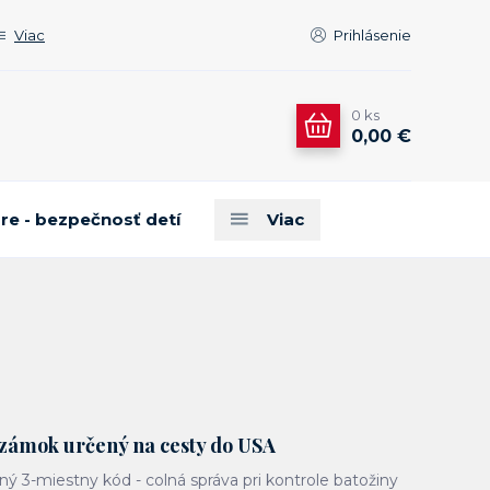
Viac
Prihlásenie
0
ks
0,00 €
are - bezpečnosť detí
Viac
 zámok určený na cesty do USA
ľný 3-miestny kód - colná správa pri kontrole batožiny