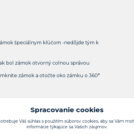
 zámok špeciálnym kľúčom -nedôjde tým k
 ak bol zámok otvorný colnou správou
domknite zámok a otočte oko zámku o 360°
Spracovanie cookies
potrebuje Váš
súhlas
s použitím súborov cookies, aby sa Vám moh
informácie týkajúce sa Vašich záujmov.
Upravit sběr cookies.